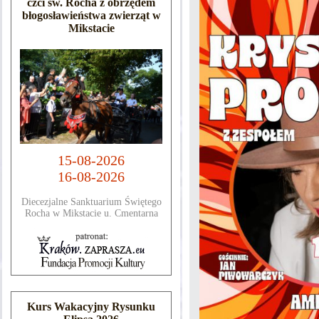
czci św. Rocha z obrzędem
błogosławieństwa zwierząt w
Mikstacie
15-08-2026
16-08-2026
Diecezjalne Sanktuarium Świętego
Rocha w Mikstacie u. Cmentarna
Kurs Wakacyjny Rysunku