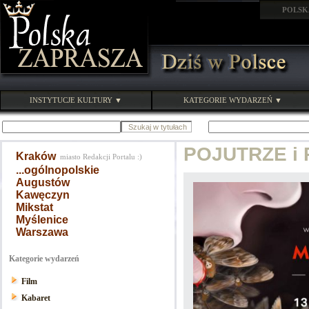
POLSK
INSTYTUCJE KULTURY ▼
KATEGORIE WYDARZEŃ ▼
POJUTRZE i 
Kraków
miasto Redakcji Portalu :)
...ogólnopolskie
Augustów
Kawęczyn
Mikstat
Myślenice
Warszawa
Kategorie wydarzeń
Film
Kabaret