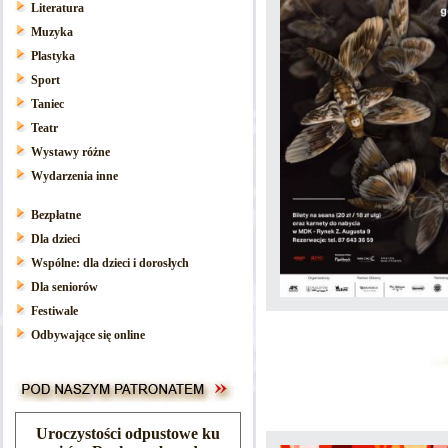
Literatura
Muzyka
Plastyka
Sport
Taniec
Teatr
Wystawy różne
Wydarzenia inne
Bezpłatne
Dla dzieci
Wspólne: dla dzieci i dorosłych
Dla seniorów
Festiwale
Odbywające się online
Uroczystości odpustowe ku