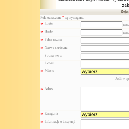
za
Rejes
Pola oznaczone
*
są wymagane.
*
Login
max
*
Hasło
max
*
Pełna nazwa
*
Nazwa skrócona
Strona www
E-mail
*
Miasto
Jeśli w s
*
Adres
*
Kategoria
*
Informacje o instytucji