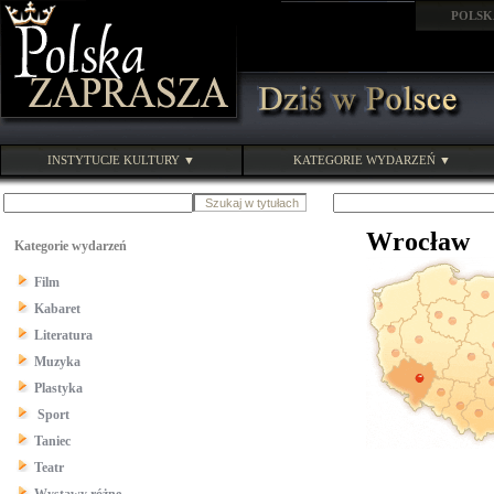
POLSK
INSTYTUCJE KULTURY ▼
KATEGORIE WYDARZEŃ ▼
Wrocław
Kategorie wydarzeń
Film
Kabaret
Literatura
Muzyka
Plastyka
Sport
Taniec
Teatr