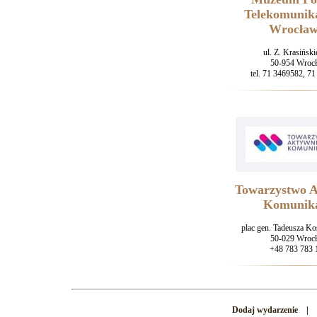
Telekomunika
Wrocław
ul. Z. Krasińsk
50-954 Wroc
tel. 71 3469582, 7
Towarzystwo 
Komunika
plac gen. Tadeusza Ko
50-029 Wroc
+48 783 783 
Dodaj wydarzenie
|