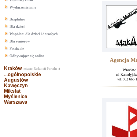
Wystawy różne
Wydarzenia inne
Bezpłatne
Dla dzieci
Wspólne: dla dzieci i dorosłych
Dla seniorów
Festiwale
Odbywające się online
Agencja M
Kraków
miasto Redakcji Portalu :)
Wrocław
...ogólnopolskie
ul. Kanadyjsk
tel. 502 665 
Augustów
Kawęczyn
Mikstat
Myślenice
Warszawa