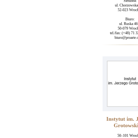
Siedziba:
ul. Chorzowska
52-023 Wroc
Biuro:
ul. Ruska 46
50-079 Wroc
tel./fax: (+48) 71 
biuro@proarte.o
Instytut im. 
Grotowsk
50–101 Wroc