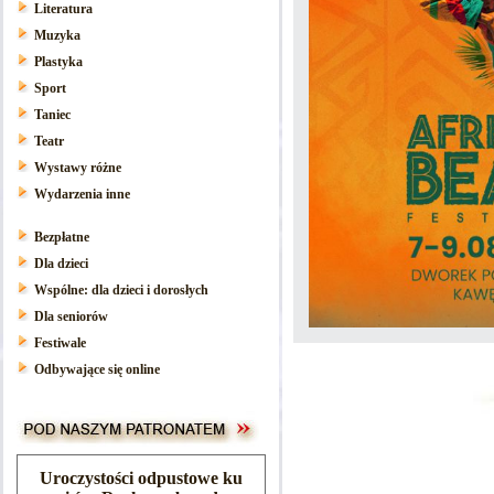
Literatura
Muzyka
Plastyka
Sport
Taniec
Teatr
Wystawy różne
Wydarzenia inne
Bezpłatne
Dla dzieci
Wspólne: dla dzieci i dorosłych
Dla seniorów
Festiwale
Odbywające się online
Uroczystości odpustowe ku