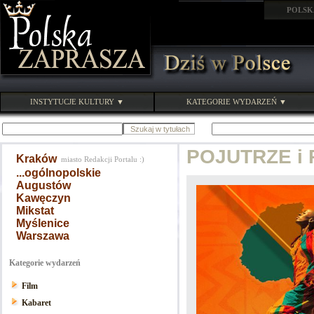
POLSK
INSTYTUCJE KULTURY ▼
KATEGORIE WYDARZEŃ ▼
POJUTRZE i 
Kraków
miasto Redakcji Portalu :)
...ogólnopolskie
Augustów
Kawęczyn
Mikstat
Myślenice
Warszawa
Kategorie wydarzeń
Film
Kabaret