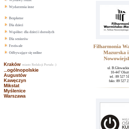
Wystawy różne
Wydarzenia inne
Bezpłatne
Dla dzieci
Wspólne: dla dzieci i dorosłych
Dla seniorów
Filharmonia W
Festiwale
Mazurska i
Odbywające się online
Nowowiejs
Kraków
miasto Redakcji Portalu :)
ul. B.Głowacki
...ogólnopolskie
10-447 Olszt
Augustów
tel.: 89 527 5
Kawęczyn
faks: 89 527 2
Mikstat
Myślenice
Warszawa