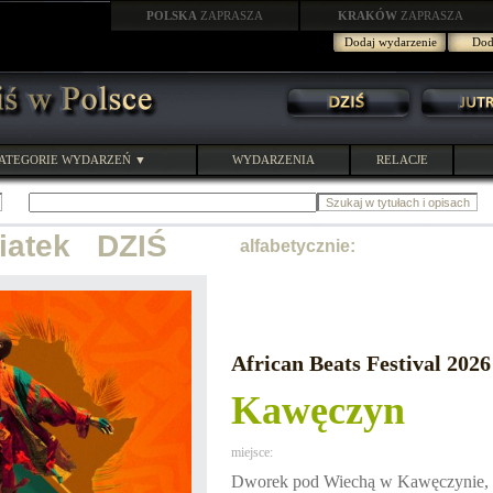
POLSKA
ZAPRASZA
KRAKÓW
ZAPRASZA
Dodaj wydarzenie
Doda
ATEGORIE WYDARZEŃ ▼
WYDARZENIA
RELACJE
piatek DZIŚ
alfabetycznie:
African Beats Festival 2026
Kawęczyn
miejsce:
Dworek pod Wiechą w Kawęczynie,