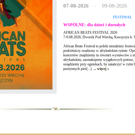
07-08-2026
09-08-2026
-
FESTIWAL
WSPÓLNE: dla dzieci i dorosłych
AFRICAN BEATS FESTIVAL 2026
​7-9.08.2026, Dworek Pod Wiechą, Kawęczyn k.
​African Beats Festival to polski niezależny festi
podróżniczy osadzony w afrykańskim rytmie. Opr
koncertów znajdziemy tu również wystawców z m
afrykańskim, zasmakujemy wyjątkowych potraw, 
usiądziemy przy ogniskach, by zatańczyć w rytm 
pustynnych pieś(...)
... więcej »