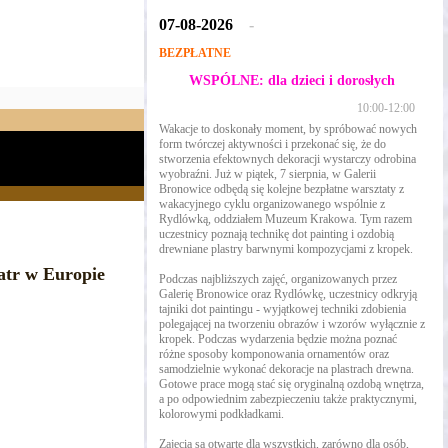
07-08-2026
-
BEZPŁATNE
WSPÓLNE: dla dzieci i dorosłych
10:00-12:00
Wakacje to doskonały moment, by spróbować nowych
form twórczej aktywności i przekonać się, że do
stworzenia efektownych dekoracji wystarczy odrobina
wyobraźni. Już w piątek, 7 sierpnia, w Galerii
Bronowice odbędą się kolejne bezpłatne warsztaty z
wakacyjnego cyklu organizowanego wspólnie z
Rydlówką, oddziałem Muzeum Krakowa. Tym razem
uczestnicy poznają technikę dot painting i ozdobią
drewniane plastry barwnymi kompozycjami z kropek.
atr w Europie
Podczas najbliższych zajęć, organizowanych przez
Galerię Bronowice oraz Rydlówkę, uczestnicy odkryją
tajniki dot paintingu - wyjątkowej techniki zdobienia
polegającej na tworzeniu obrazów i wzorów wyłącznie z
kropek. Podczas wydarzenia będzie można poznać
różne sposoby komponowania ornamentów oraz
samodzielnie wykonać dekoracje na plastrach drewna.
Gotowe prace mogą stać się oryginalną ozdobą wnętrza,
a po odpowiednim zabezpieczeniu także praktycznymi,
kolorowymi podkładkami.
Zajęcia są otwarte dla wszystkich, zarówno dla osób,