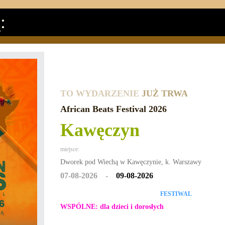
:
TO WYDARZENIE
JUŻ TRWA
African Beats Festival 2026
Kawęczyn
miejsce:
Dworek pod Wiechą w Kawęczynie, k. Warszawy
07-08-2026 -
09-08-2026
FESTIWAL
WSPÓLNE: dla dzieci i dorosłych