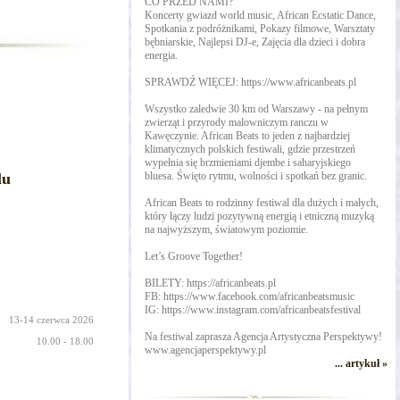
CO PRZED NAMI?
Koncerty gwiazd world music, African Ecstatic Dance,
Spotkania z podróżnikami, Pokazy filmowe, Warsztaty
bębniarskie, Najlepsi DJ-e, Zajęcia dla dzieci i dobra
energia.
SPRAWDŹ WIĘCEJ: https://www.africanbeats.pl
Wszystko zaledwie 30 km od Warszawy - na pełnym
zwierząt i przyrody malowniczym ranczu w
Kawęczynie. African Beats to jeden z najbardziej
klimatycznych polskich festiwali, gdzie przestrzeń
wypełnia się brzmieniami djembe i saharyjskiego
lu
bluesa. Święto rytmu, wolności i spotkań bez granic.
African Beats to rodzinny festiwal dla dużych i małych,
który łączy ludzi pozytywną energią i etniczną muzyką
na najwyższym, światowym poziomie.
Let’s Groove Together! ​
BILETY: https://africanbeats.pl
FB: https://www.facebook.com/africanbeatsmusic
IG: https://www.instagram.com/africanbeatsfestival
13-14 czerwca 2026
Na festiwal zaprasza Agencja Artystyczna Perspektywy!
10.00 - 18.00
www.agencjaperspektywy.pl
... artykuł »