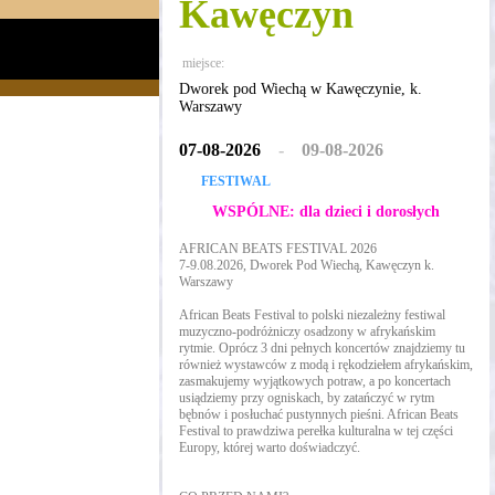
Kawęczyn
miejsce:
Dworek pod Wiechą w Kawęczynie, k.
Warszawy
07-08-2026
-
09-08-2026
FESTIWAL
WSPÓLNE: dla dzieci i dorosłych
AFRICAN BEATS FESTIVAL 2026
​7-9.08.2026, Dworek Pod Wiechą, Kawęczyn k.
Warszawy
​African Beats Festival to polski niezależny festiwal
muzyczno-podróżniczy osadzony w afrykańskim
rytmie. Oprócz 3 dni pełnych koncertów znajdziemy tu
również wystawców z modą i rękodziełem afrykańskim,
zasmakujemy wyjątkowych potraw, a po koncertach
usiądziemy przy ogniskach, by zatańczyć w rytm
bębnów i posłuchać pustynnych pieśni. African Beats
Festival to prawdziwa perełka kulturalna w tej części
Europy, której warto doświadczyć.