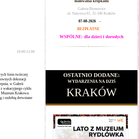
malowania kropkami
Galeria Bronowice
ul. Stawowa 61, 31-346 Kraków
07-08-2026 -
BEZPŁATNE
WSPÓLNE: dla dzieci i dorosłych
10:00-12:00
OSTATNIO DODANE:
ych form twórczej
ktownych dekoracji
WYDARZENIA NA DZIŚ
rpnia, w Galerii
y z wakacyjnego cyklu
KRAKÓW
em Muzeum Krakowa.
ng i ozdobią drewniane