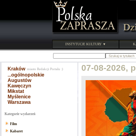
INSTYTUCJE KULTURY ▼
K
07-08-2026, 
Kraków
miasto Redakcji Portalu :)
...ogólnopolskie
Augustów
Kawęczyn
Mikstat
Myślenice
Warszawa
Kategorie wydarzeń
Film
Kabaret