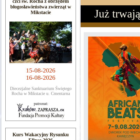
czci św. Rocha z obrzędem
błogosławieństwa zwierząt w
Już trwają
Mikstacie
15-08-2026
16-08-2026
Diecezjalne Sanktuarium Świętego
Rocha w Mikstacie u. Cmentarna
Kurs Wakacyjny Rysunku