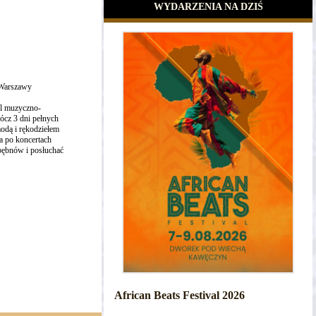
WYDARZENIA NA DZIŚ
 Warszawy
wal muzyczno-
ócz 3 dni pełnych
odą i rękodziełem
a po koncertach
bębnów i posłuchać
African Beats Festival 2026