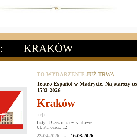
:
KRAKÓW
TO WYDARZENIE
JUŻ TRWA
Teatro Español w Madrycie. Najstarszy te
1583-2026
Kraków
miejsce:
Instytut Cervantesa w Krakowie
Ul. Kanonicza 12
23-04-2026 -
16-08-2026