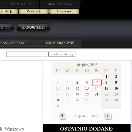
TV
ZAPRASZA
ART
ZAPRASZA
j relację
Rejestracja
Logowanie
NASZ PATRONAT
DZIŚ W KRAKOWIE
sierpien, 2026
Pn
Wt
Sr
Cz
Pt
So
N
1
2
7
3
4
5
6
8
9
10
11
12
13
14
15
16
17
18
19
20
21
22
23
24
25
26
27
28
29
30
31
sierpien
2026
OSTATNIO DODANE:
 k. Warszawy