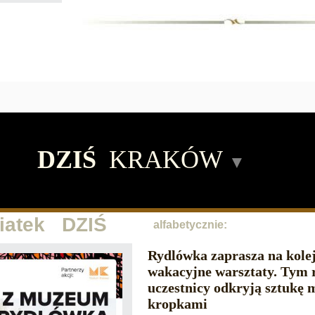
DZIŚ
KRAKÓW
▼
piatek DZIŚ
alfabetycznie:
Rydlówka zaprasza na kole
wakacyjne warsztaty. Tym
uczestnicy odkryją sztukę
kropkami