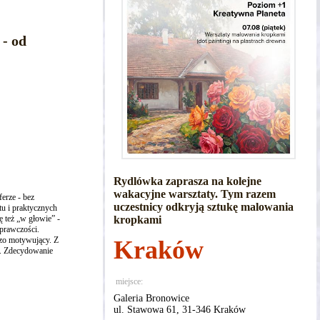
- od
Rydlówka zaprasza na kolejne
wakacyjne warsztaty. Tym razem
ferze - bez
uczestnicy odkryją sztukę malowania
tu i praktycznych
 też „w głowie” -
kropkami
prawczości.
dzo motywujący. Z
Kraków
ia. Zdecydowanie
miejsce:
Galeria Bronowice
ul. Stawowa 61, 31-346 Kraków