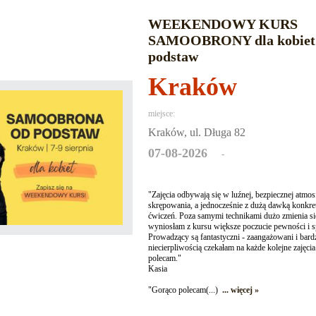
WEEKENDOWY KURS
SAMOOBRONY dla kobiet 
podstaw
Kraków
miejsce:
Kraków, ul. Długa 82
07-08-2026
-
"Zajęcia odbywają się w luźnej, bezpiecznej atmos
skrępowania, a jednocześnie z dużą dawką konkre
ćwiczeń. Poza samymi technikami dużo zmienia się
wyniosłam z kursu większe poczucie pewności i s
Prowadzący są fantastyczni - zaangażowani i bar
niecierpliwością czekałam na każde kolejne zajęc
polecam."
Kasia
"Gorąco polecam(...)
... więcej »