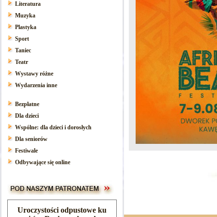
Literatura
Muzyka
Plastyka
Sport
Taniec
Teatr
Wystawy różne
Wydarzenia inne
Bezpłatne
Dla dzieci
Wspólne: dla dzieci i dorosłych
Dla seniorów
Festiwale
Odbywające się online
Uroczystości odpustowe ku