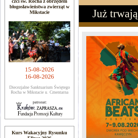
czci św. Rocha z obrzędem
błogosławieństwa zwierząt w
Już trwają
Mikstacie
15-08-2026
16-08-2026
Diecezjalne Sanktuarium Świętego
Rocha w Mikstacie u. Cmentarna
Kurs Wakacyjny Rysunku