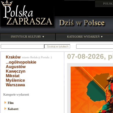
POLSK
INSTYTUCJE KULTURY ▼
KATEGORIE WYDARZEŃ ▼
07-08-2026, 
Kraków
miasto Redakcji Portalu :)
...ogólnopolskie
Augustów
Kawęczyn
Mikstat
Myślenice
Warszawa
Kategorie wydarzeń
Film
Kabaret