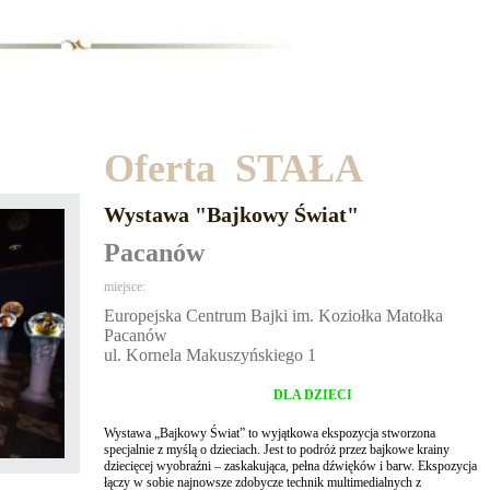
Oferta STAŁA
Wystawa "Bajkowy Świat"
Pacanów
miejsce:
Europejska Centrum Bajki im. Koziołka Matołka
Pacanów
ul. Kornela Makuszyńskiego 1
DLA DZIECI
Wystawa „Bajkowy Świat” to wyjątkowa ekspozycja stworzona
specjalnie z myślą o dzieciach. Jest to podróż przez bajkowe krainy
dziecięcej wyobraźni – zaskakująca, pełna dźwięków i barw. Ekspozycja
łączy w sobie najnowsze zdobycze technik multimedialnych z