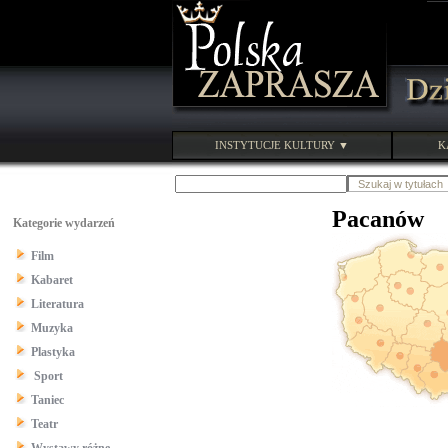
INSTYTUCJE KULTURY ▼
K
Pacanów
Kategorie wydarzeń
Film
Kabaret
Literatura
Muzyka
Plastyka
Sport
Taniec
Teatr