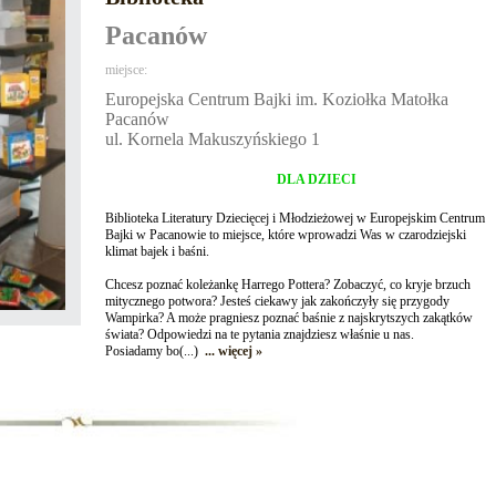
Pacanów
miejsce:
Europejska Centrum Bajki im. Koziołka Matołka
Pacanów
ul. Kornela Makuszyńskiego 1
DLA DZIECI
Biblioteka Literatury Dziecięcej i Młodzieżowej w Europejskim Centrum
Bajki w Pacanowie to miejsce, które wprowadzi Was w czarodziejski
klimat bajek i baśni.
Chcesz poznać koleżankę Harrego Pottera? Zobaczyć, co kryje brzuch
mitycznego potwora? Jesteś ciekawy jak zakończyły się przygody
Wampirka? A może pragniesz poznać baśnie z najskrytszych zakątków
świata? Odpowiedzi na te pytania znajdziesz właśnie u nas.
Posiadamy bo(...)
... więcej »