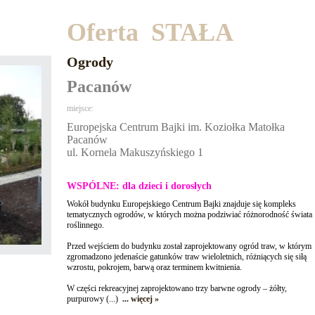
Oferta STAŁA
Ogrody
Pacanów
miejsce:
Europejska Centrum Bajki im. Koziołka Matołka
Pacanów
ul. Kornela Makuszyńskiego 1
WSPÓLNE: dla dzieci i dorosłych
Wokół budynku Europejskiego Centrum Bajki znajduje się kompleks
tematycznych ogrodów, w których można podziwiać różnorodność świata
roślinnego.
Przed wejściem do budynku został zaprojektowany ogród traw, w którym
zgromadzono jedenaście gatunków traw wieloletnich, różniących się siłą
wzrostu, pokrojem, barwą oraz terminem kwitnienia.
W części rekreacyjnej zaprojektowano trzy barwne ogrody – żółty,
purpurowy (...)
... więcej »