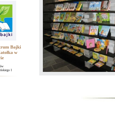
trum Bajki
atołka w
ie
nów
yńskiego 1