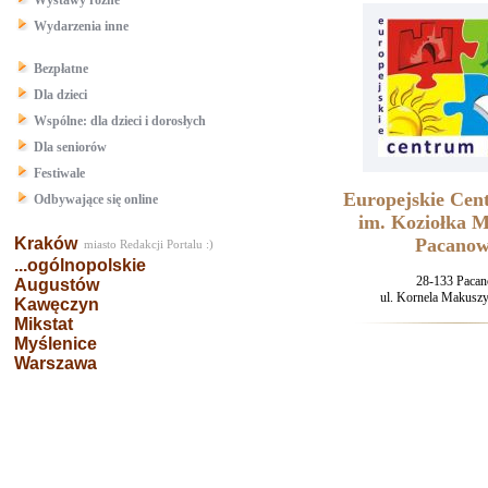
Wystawy różne
Wydarzenia inne
Bezpłatne
Dla dzieci
Wspólne: dla dzieci i dorosłych
Dla seniorów
Festiwale
Europejskie Cen
Odbywające się online
im. Koziołka M
Kraków
Pacanow
miasto Redakcji Portalu :)
...ogólnopolskie
28-133 Paca
Augustów
ul. Kornela Makusz
Kawęczyn
Mikstat
Myślenice
Warszawa