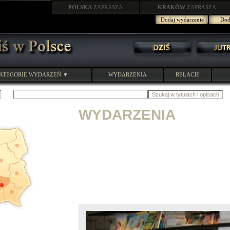
POLSKA
ZAPRASZA
KRAKÓW
ZAPRASZA
Dodaj wydarzenie
Doda
ATEGORIE WYDARZEŃ ▼
WYDARZENIA
RELACJE
WYDARZENIA