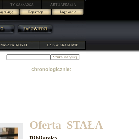
TV
ZAPRASZA
ART
ZAPRASZA
j relację
Rejestracja
Logowanie
NASZ PATRONAT
DZIŚ W KRAKOWIE
chronologicznie:
Oferta STAŁA
Biblioteka