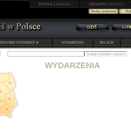
POLSKA
ZAPRASZA
KRAKÓW
ZAPRASZA
Dodaj wydarzenie
Doda
ATEGORIE WYDARZEŃ ▼
WYDARZENIA
RELACJE
WYDARZENIA