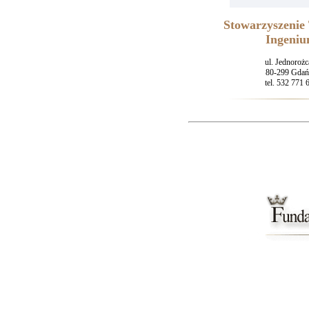
Stowarzyszenie 
Ingeni
ul. Jednorożc
80-299 Gdań
tel. 532 771 