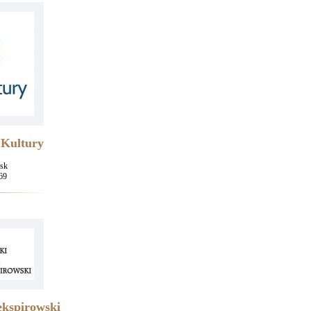
 Kultury
sk
69
ekspirowski