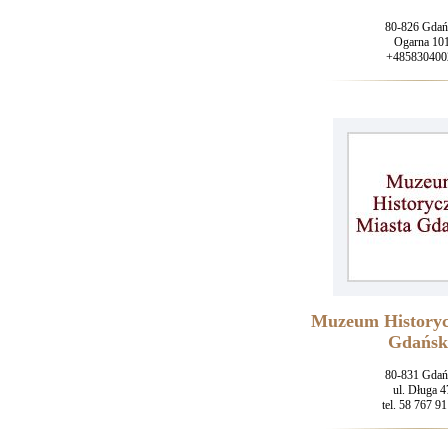
80-826 Gdań
Ogarna 10
+485830400
Muzeum Historyc
Gdańsk
80-831 Gdań
ul. Długa 4
tel. 58 767 91