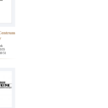
 Centrum
y
sk
3/35
 10 51