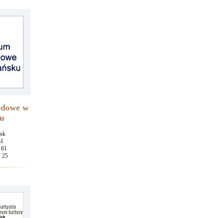
dowe w
u
sk
a1
 61
1 25