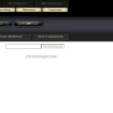
TV
ZAPRASZA
ART
ZAPRASZA
j relację
Rejestracja
Logowanie
NASZ PATRONAT
DZIŚ W KRAKOWIE
chronologicznie: