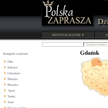
INSTYTUCJE KULTURY ▼
K
Gdańsk
Kategorie wydarzeń
Film
Kabaret
Literatura
Muzyka
Plastyka
Sport
Taniec
Teatr