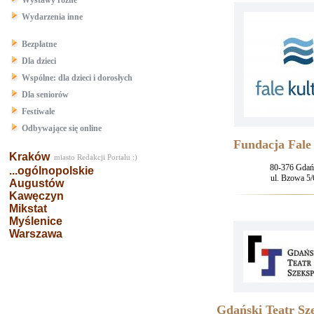
Wystawy różne
Wydarzenia inne
Bezpłatne
Dla dzieci
Wspólne: dla dzieci i dorosłych
Dla seniorów
Festiwale
Odbywające się online
Fundacja Fale
Kraków
miasto Redakcji Portalu :)
80-376 Gdań
...ogólnopolskie
ul. Bzowa 5/
Augustów
Kawęczyn
Mikstat
Myślenice
Warszawa
Gdański Teatr Sz