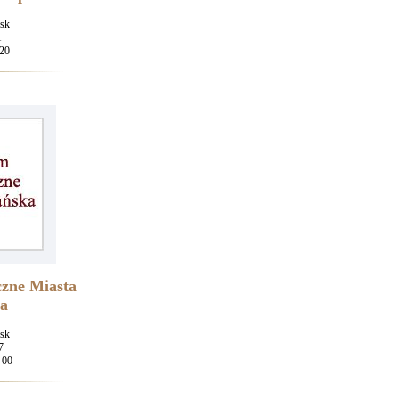
sk
1
20
zne Miasta
a
sk
7
 00