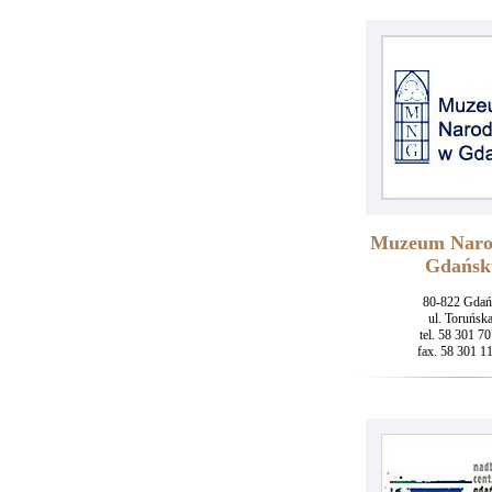
Muzeum Naro
Gdańsk
80-822 Gdań
ul. Toruńsk
tel. 58 301 70
fax. 58 301 1