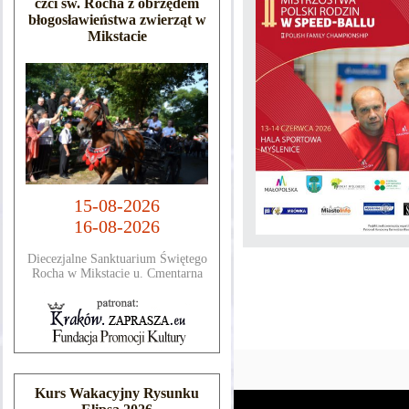
czci św. Rocha z obrzędem
błogosławieństwa zwierząt w
Mikstacie
15-08-2026
16-08-2026
Diecezjalne Sanktuarium Świętego
Rocha w Mikstacie u. Cmentarna
Kurs Wakacyjny Rysunku