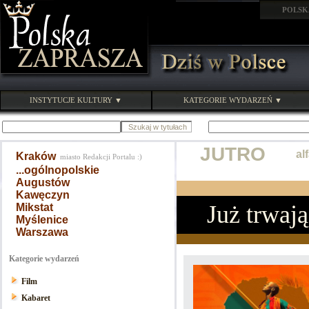
POLSK
INSTYTUCJE KULTURY ▼
KATEGORIE WYDARZEŃ ▼
JUTRO
al
Kraków
miasto Redakcji Portalu :)
...ogólnopolskie
Augustów
Kawęczyn
Już trwają
Mikstat
Myślenice
Warszawa
Kategorie wydarzeń
Film
Kabaret