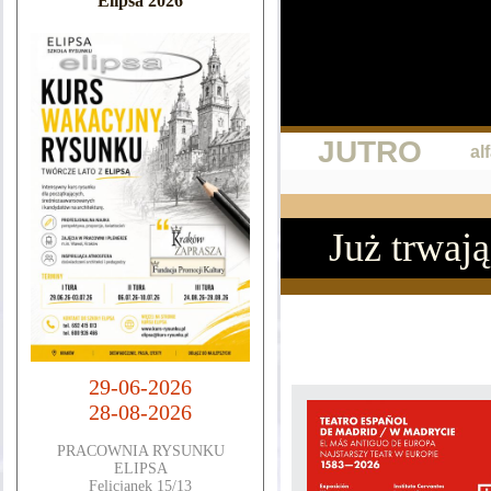
Elipsa 2026
JUTRO
al
Już trwają
29-06-2026
28-08-2026
PRACOWNIA RYSUNKU
ELIPSA
Felicjanek 15/13