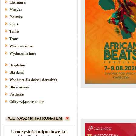
Literatura
Muzyka
Plastyka
Sport
Taniec
Teatr
Wystawy różne
Wydarzenia inne
Bezpłatne
Dla dzieci
Wspólne: dla dzieci i dorosłych
Dla seniorów
Festiwale
Odbywające się online
Uroczystości odpustowe ku