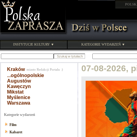
POLSK
INSTYTUCJE KULTURY ▼
KATEGORIE WYDARZEŃ ▼
07-08-2026, 
Kraków
miasto Redakcji Portalu :)
...ogólnopolskie
Augustów
Kawęczyn
Mikstat
Myślenice
Warszawa
Kategorie wydarzeń
Film
Kabaret