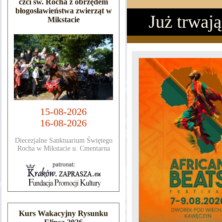
czci św. Rocha z obrzędem
błogosławieństwa zwierząt w
Już trwają
Mikstacie
15-08-2026
16-08-2026
Diecezjalne Sanktuarium Świętego
Rocha w Mikstacie u. Cmentarna
Kurs Wakacyjny Rysunku