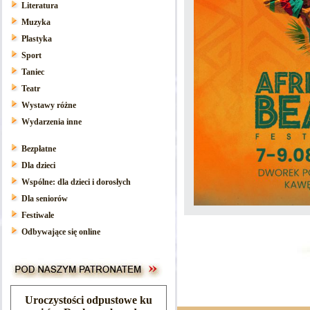
Literatura
Muzyka
Plastyka
Sport
Taniec
Teatr
Wystawy różne
Wydarzenia inne
Bezpłatne
Dla dzieci
Wspólne: dla dzieci i dorosłych
Dla seniorów
Festiwale
Odbywające się online
Uroczystości odpustowe ku