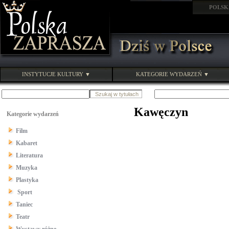
POLSK
INSTYTUCJE KULTURY ▼
KATEGORIE WYDARZEŃ ▼
Kawęczyn
Kategorie wydarzeń
Film
Kabaret
Literatura
Muzyka
Plastyka
Sport
Taniec
Teatr