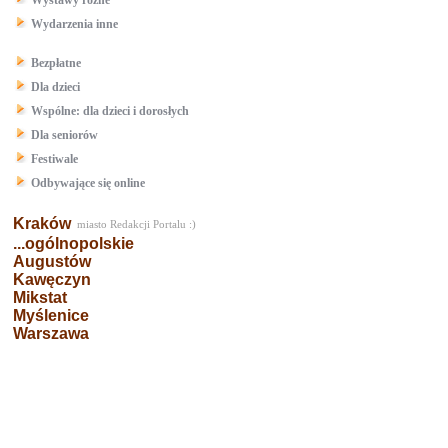
Wystawy różne
Wydarzenia inne
Bezpłatne
Dla dzieci
Wspólne: dla dzieci i dorosłych
Dla seniorów
Festiwale
Odbywające się online
Kraków
miasto Redakcji Portalu :)
...ogólnopolskie
Augustów
Kawęczyn
Mikstat
Myślenice
Warszawa