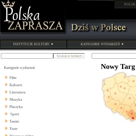
POLSK
INSTYTUCJE KULTURY ▼
KATEGORIE WYDARZEŃ ▼
Nowy Targ
Kategorie wydarzeń
Film
Kabaret
Literatura
Muzyka
Plastyka
Sport
Taniec
Teatr