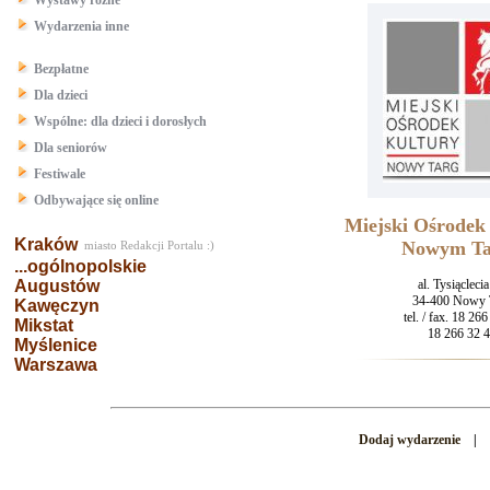
Wystawy różne
Wydarzenia inne
Bezpłatne
Dla dzieci
Wspólne: dla dzieci i dorosłych
Dla seniorów
Festiwale
Odbywające się online
Miejski Ośrodek
Kraków
Nowym Ta
miasto Redakcji Portalu :)
...ogólnopolskie
Augustów
al. Tysiącleci
34-400 Nowy 
Kawęczyn
tel. / fax. 18 26
Mikstat
18 266 32 
Myślenice
Warszawa
Dodaj wydarzenie
|