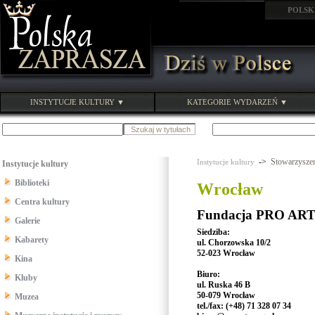
POLSK
INSTYTUCJE KULTURY ▼
KATEGORIE WYDARZEŃ ▼
->
Stowarzyszen
Instytucje kultury
Instytucje kultury
Biblioteki
Wrocław
Centra kultury
Fundacja PRO ART
Galerie
Siedziba:
Kabarety
ul. Chorzowska 10/2
52-023 Wrocław
Kina
Biuro:
Kluby
ul. Ruska 46 B
50-079 Wrocław
Muzea
tel./fax: (+48) 71 328 07 34