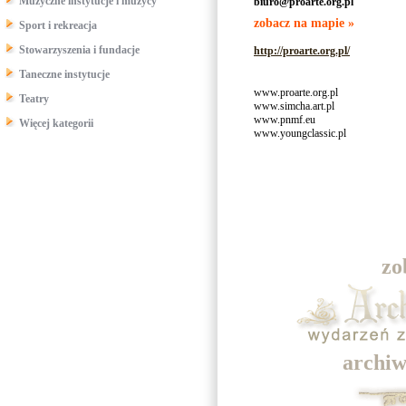
Muzyczne instytucje i muzycy
biuro@proarte.org.pl
zobacz na mapie »
Sport i rekreacja
Stowarzyszenia i fundacje
http://proarte.org.pl/
Taneczne instytucje
www.proarte.org.pl
Teatry
www.simcha.art.pl
www.pnmf.eu
Więcej kategorii
www.youngclassic.pl
zo
archiw