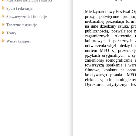
Muzyczne instytucje i muzycy
Sport i rekreacja
Międzynarodowy Festiwal Op
prozy, poświęcone promocj
Stowarzyszenia i fundacje
niebanalnej prezentacji form 
Taneczne instytucje
na inne dziedziny sztuki, p
publicznością, pozwalające
Teatry
zagranicznych. Aktywnie 
kulturowych i społecznych 
Więcej kategorii
odtworzenia więzi między lite
nurtem MFO są prezentacj
językach oryginalnych, z s
zmienionej scenograficznie 
towarzyszą spotkania i wars
filmowe, konkurs na opowi
kreatywnego pisania. MFO
efektem są m.in. antologie t
Dyrektorem artystycznym fes