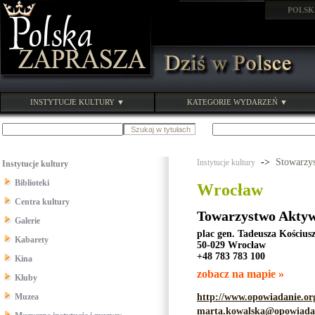
POLSK
INSTYTUCJE KULTURY ▼
KATEGORIE WYDARZEŃ ▼
->
Stowarzys
Instytucje kultury
Instytucje kultury
Biblioteki
Wrocław
Centra kultury
Towarzystwo Akty
Galerie
plac gen. Tadeusza Kościusz
Kabarety
50-029 Wrocław
+48 783 783 100
Kina
zobacz na mapie »
Kluby
Muzea
http://www.opowiadanie.or
marta.kowalska@opowiadan