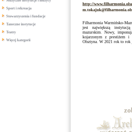
Muzyczne instytucje i muzycy
http://www.filharmonia.ols
Sport i rekreacja
m.tokajuk@filharmonia.ols
Stowarzyszenia i fundacje
Filharmonia Warmińsko-Mazu
Taneczne instytucje
jest największą instytuc
Teatry
mazurskim. Nowy, imponują
kojarzonym z prestiżem i
Więcej kategorii
Olsztyna. W 2021 rok to rok j
zo