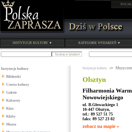
POLSK
INSTYTUCJE KULTURY ▼
KATEGORIE WYDARZEŃ ▼
->
Muzyczne 
Instytucje kultury
Instytucje kultury
Biblioteki
Olsztyn
Centra kultury
Filharmonia Warmi
Galerie
Nowowiejskiego
Kabarety
ul. B.Głowackiego 1
Kina
10-447 Olsztyn,
tel.: 89 527 51 75
Kluby
faks: 89 527 23 02
Muzea
zobacz na mapie »