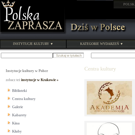
POLSK
INSTYTUCJE KULTURY ▼
KATEGORIE WYDARZEŃ ▼
Centra kultury
Instytucje kultury w Polsce
zobacz też
instytucje w Krakowie »
Biblioteki
Centra kultury
Galerie
Kabarety
Kina
Kluby