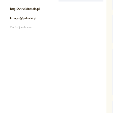
http://www.kinosolo.pl
k.mejer@polowki.pl
Zamknij archiwum