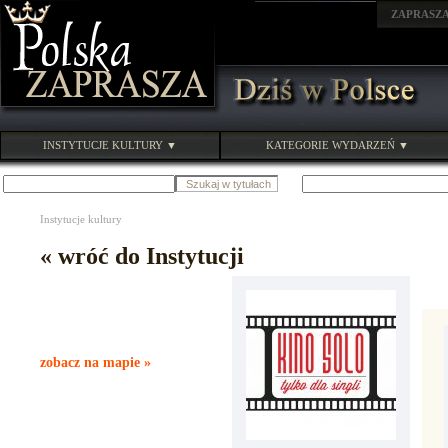
ZAPRASZ
INSTYTUCJE KULTURY ▼
KATEGORIE WYDARZEŃ ▼
Instytucje kultury
« wróć do Instytucji
zobacz na mapie »