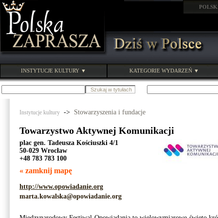
POLSK
INSTYTUCJE KULTURY ▼
KATEGORIE WYDARZEŃ ▼
->
Stowarzyszenia i fundacje
Instytucje kultury
Towarzystwo Aktywnej Komunikacji
plac gen. Tadeusza Kościuszki 4/1
50-029 Wrocław
+48 783 783 100
« zamknij mapę
http://www.opowiadanie.org
marta.kowalska@opowiadanie.org
Międzynarodowy Festiwal Opowiadania to wielowymiarowe święto krót