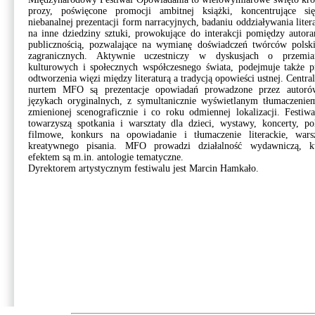
prozy, poświęcone promocji ambitnej książki, koncentrujące si
niebanalnej prezentacji form narracyjnych, badaniu oddziaływania liter
na inne dziedziny sztuki, prowokujące do interakcji pomiędzy autor
publicznością, pozwalające na wymianę doświadczeń twórców polski
zagranicznych. Aktywnie uczestniczy w dyskusjach o przemia
kulturowych i społecznych współczesnego świata, podejmuje także p
odtworzenia więzi między literaturą a tradycją opowieści ustnej. Centr
nurtem MFO są prezentacje opowiadań prowadzone przez autor
językach oryginalnych, z symultanicznie wyświetlanym tłumaczenie
zmienionej scenograficznie i co roku odmiennej lokalizacji. Festiw
towarzyszą spotkania i warsztaty dla dzieci, wystawy, koncerty, p
filmowe, konkurs na opowiadanie i tłumaczenie literackie, warsz
kreatywnego pisania. MFO prowadzi działalność wydawniczą, kt
efektem są m.in. antologie tematyczne.
Dyrektorem artystycznym festiwalu jest Marcin Hamkało.