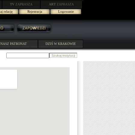
TV
ZAPRASZA
ART
ZAPRASZA
j relację
Rejestracja
Logowanie
NASZ PATRONAT
DZIŚ W KRAKOWIE