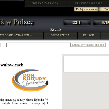
POLSKA
ZAPRASZA
KRAKÓW
ZAPRASZA
Dodaj wydarzenie
Doda
Rybnik
ATEGORIE WYDARZEŃ ▼
WYDARZENIA
RELACJE
wałowicach
ką instytucją kultury Miasta Rybnika. W
 stałych form edukacji artystycznej i