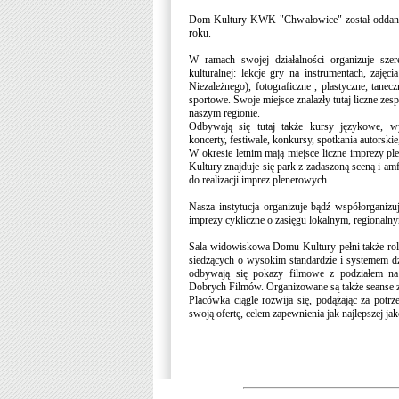
Dom Kultury KWK "Chwałowice" został oddany 
roku.
W ramach swojej działalności organizuje szere
kulturalnej: lekcje gry na instrumentach, zaję
Niezależnego), fotograficzne , plastyczne, tanecz
sportowe. Swoje miejsce znalazły tutaj liczne zesp
naszym regionie.
Odbywają się tutaj także kursy językowe, wy
koncerty, festiwale, konkursy, spotkania autorskie
W okresie letnim mają miejsce liczne imprezy pl
Kultury znajduje się park z zadaszoną sceną i am
do realizacji imprez plenerowych.
Nasza instytucja organizuje bądź współorganizu
imprezy cykliczne o zasięgu lokalnym, regionaln
Sala widowiskowa Domu Kultury pełni także rolę 
siedzących o wysokim standardzie i systemem 
odbywają się pokazy filmowe z podziałem na 
Dobrych Filmów. Organizowane są także seanse z
Placówka ciągle rozwija się, podążając za potr
swoją ofertę, celem zapewnienia jak najlepszej jak