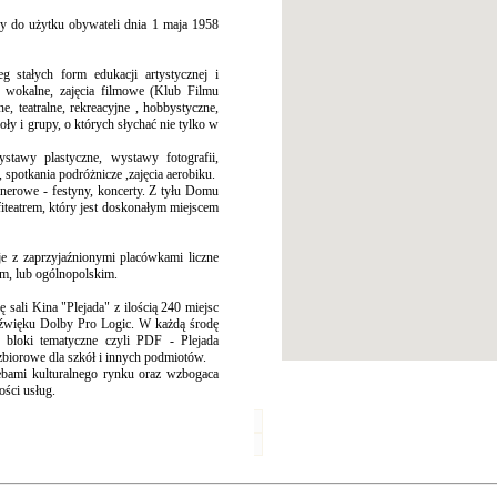
do użytku obywateli dnia 1 maja 1958
g stałych form edukacji artystycznej i
cia wokalne, zajęcia filmowe (Klub Filmu
ne, teatralne, rekreacyjne , hobbystyczne,
oły i grupy, o których słychać nie tylko w
stawy plastyczne, wystawy fotografii,
, spotkania podróżnicze ,zajęcia aerobiku.
enerowe - festyny, koncerty. Z tyłu Domu
fiteatrem, który jest doskonałym miejscem
je z zaprzyjaźnionymi placówkami liczne
ym, lub ogólnopolskim.
sali Kina "Plejada" z ilością 240 miejsc
dźwięku Dolby Pro Logic. W każdą środę
bloki tematyczne czyli PDF - Plejada
biorowe dla szkół i innych podmiotów.
zebami kulturalnego rynku oraz wzbogaca
ości usług.