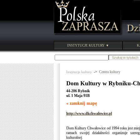
INSTYTUCJE KULTURY ▼
K
->
Centra kultury
Instytucje kultury
Dom Kultury w Rybniku-Ch
44-206 Rybnik
ul. 1 Maja 91B
« zamknij mapę
http://www.dkchwalowice.pl
Dom Kultury Chwałowice od 1994 roku jest miejs
ramach swojej działalności organizuje szereg
kulturalnej.