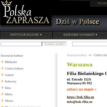
POLSK
INSTYTUCJE KULTURY ▼
KATEGORIE WYDARZEŃ ▼
->
Centra ku
Instytucje kultury
Instytucje kultury
Biblioteki
Warszawa
Centra kultury
Filia Bielańskiego
Galerie
ul. Estrady 112A
Kabarety
Warszawa 01-932
Kina
zobacz na mapie »
Kluby
https://bok-filia.eu
Muzea
info@bok-filia.eu