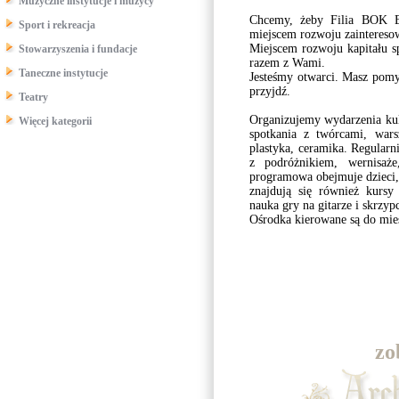
Muzyczne instytucje i muzycy
Chcemy, żeby Filia BOK Es
Sport i rekreacja
miejscem rozwoju zaintereso
Miejscem rozwoju kapitału s
Stowarzyszenia i fundacje
razem z Wami.
Taneczne instytucje
Jesteśmy otwarci. Masz pomy
przyjdź.
Teatry
Organizujemy wydarzenia kult
Więcej kategorii
spotkania z twórcami, warsz
plastyka, ceramika. Regularn
z podróżnikiem, wernisaże
programowa obejmuje dzieci,
znajdują się również kursy 
nauka gry na gitarze i skrzy
Ośrodka kierowane są do mies
zo