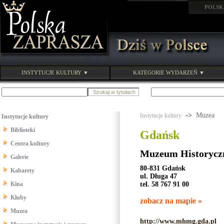
POLSK
INSTYTUCJE KULTURY ▼
KATEGORIE WYDARZEŃ ▼
->
Muzea
Instytucje kultury
Instytucje kultury
Biblioteki
Gdańsk
Centra kultury
Muzeum Historycz
Galerie
80-831 Gdańsk
Kabarety
ul. Długa 47
Kina
tel. 58 767 91 00
Kluby
zobacz na mapie »
Muzea
http://www.mhmg.gda.pl