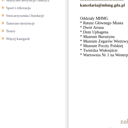
Muzyczne instytucje i muzycy
kancelaria@mhmg.gda.pl
Sport i rekreacja
Stowarzyszenia i fundacje
Oddziały MHMG
* Ratusz Głównego Miasta
Taneczne instytucje
* Dwór Artusa
Teatry
* Dom Uphagena
* Muzeum Bursztynu
Więcej kategorii
* Muzeum Zegarów Wieżow
* Muzeum Poczty Polskiej
* Twierdza Wisłoujście
* Wartownia Nr 1 na Westerpl
zo