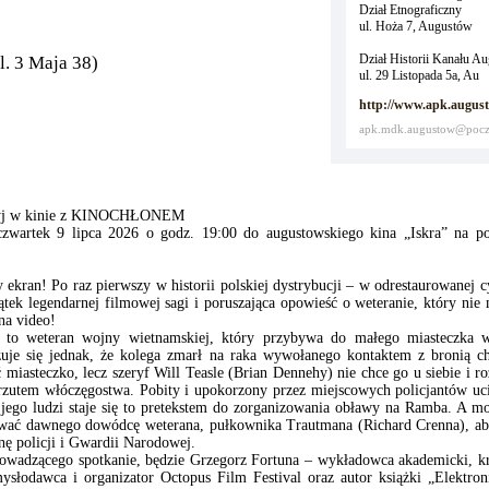
Dział Etnograficzny
ul. Hoża 7, Augustów
Dział Historii Kanału A
l. 3 Maja 38)
ul. 29 Listopada 5a, Au
http://www.apk.august
apk.mdk.augustow@pocz
rzyj w kinie z KINOCHŁONEM
rtek 9 lipca 2026 o godz. 19:00 do augustowskiego kina „Iskra” na p
ekran! Po raz pierwszy w historii polskiej dystrybucji – w odrestaurowanej c
ek legendarnej filmowej sagi i poruszająca opowieść o weteranie, który nie
na video!
) to weteran wojny wietnamskiej, który przybywa do małego miasteczka w
azuje się jednak, że kolega zmarł na raka wywołanego kontaktem z bronią c
miasteczko, lecz szeryf Will Teasle (Brian Dennehy) nie chce go u siebie i
arzutem włóczęgostwa. Pobity i upokorzony przez miejscowych policjantów uci
i jego ludzi staje się to pretekstem do zorganizowania obławy na Ramba. A m
ezwać dawnego dowódcę weterana, pułkownika Trautmana (Richard Crenna), ab
nę policji i Gwardii Narodowej.
wadzącego spotkanie, będzie Grzegorz Fortuna – wykładowca akademicki, kry
ysłodawca i organizator Octopus Film Festival oraz autor książki „Elektr