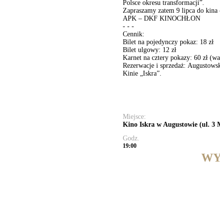
Polsce okresu transformacji”.
Zapraszamy zatem 9 lipca do kina 
APK – DKF KINOCHŁON
- - -
Cennik:
Bilet na pojedynczy pokaz: 18 zł
Bilet ulgowy: 12 zł
Karnet na cztery pokazy: 60 zł (w
Rezerwacje i sprzedaż: Augustows
Kinie „Iskra”.
Miejsce:
Kino Iskra w Augustowie (ul. 3 
Godz.
19:00
WY