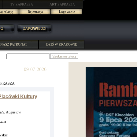
TV
ZAPRASZA
ART
ZAPRASZA
j relację
Rejestracja
Logowanie
NASZ PATRONAT
DZIŚ W KRAKOWIE
09-07-2026
APRASZA
lacówki Kultury
a 9, Augustów
czna
skiej