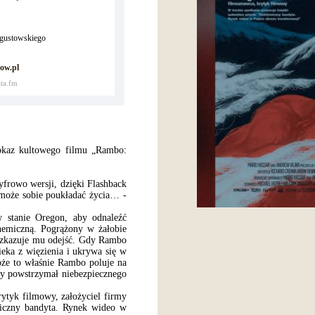
ugustowskiego
ow.pl
ta.fm
okaz kultowego filmu „Rambo:
yfrowo wersji, dzięki Flashback
 może sobie poukładać życia… -
 stanie Oregon, aby odnaleźć
hemiczną. Pogrążony w żałobie
 rozkazuje mu odejść. Gdy Rambo
eka z więzienia i ukrywa się w
oże to właśnie Rambo poluje na
y powstrzymał niebezpiecznego
tyk filmowy, założyciel firmy
oniczny bandyta. Rynek wideo w