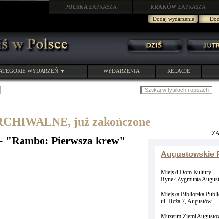
POLSKA
ZAPRASZA
KRAKÓW
ZAPRASZA
Dodaj wydarzenie
Doda
ATEGORIE WYDARZEŃ ▼
WYDARZENIA
RELACJE
HIWALNE, już zakończone
Z
"Rambo: Pierwsza krew"
Augustowskie P
Miejski Dom Kultury
Rynek Zygmunta August
Miejska Biblioteka Publi
ul. Hoża 7, Augustów
Muzeum Ziemi Augustow