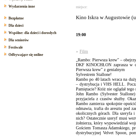
Wydarzenia inne
miejsce:
Kino Iskra w Augustowie (u
Bezpłatne
Dla dzieci
Wspólne: dla dzieci i dorosłych
19:00
Dla seniorów
Festiwale
»
Film
Odbywające się online
„Rambo: Pierwsza krew” – obej
DKF KINOCHŁON zaprasza w czwa
Pierwsza krew” z genialnym
Sylvestrem Stallone!
Rambo po 40 latach wraca na duży 
– dystrybucja i VHS HELL. Począt
Pamiętacie? Któż nie oglądał tego 
John Rambo (Sylvester Stallone
przyjaciela z czasów służby. Ok
Rambo zamierza spokojnie opuścić 
odmawia, trafia do aresztu pod z
okolicznych górach. Dla szeryfa 
nich? Ostatecznie szeryf musi w
żołnierza, który wypowiedział woj
Gościem Tomasza Adamskiego, pro
dystrybucyjnej Velvet Spoon, pom