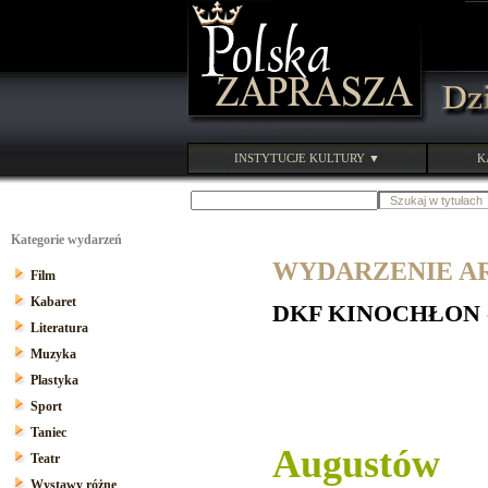
INSTYTUCJE KULTURY ▼
K
Kategorie wydarzeń
WYDARZENIE ARC
Film
Kabaret
DKF KINOCHŁON - 
Literatura
Muzyka
Plastyka
Sport
Taniec
Augustów
Teatr
Wystawy różne