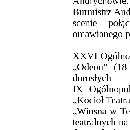
Andrychowie
Burmistrz An
scenie połą
omawianego p
XXVI Ogólnop
„Odeon” (18-
dorosłych
IX Ogólnopol
„Kocioł Teatra
„Wiosna w Tea
teatralnych na