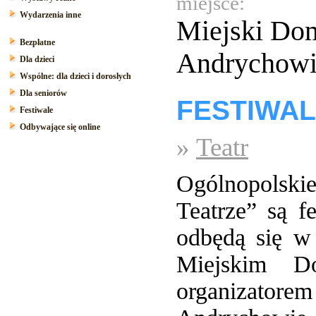
miejsce:
Wydarzenia inne
Miejski Do
Bezpłatne
Andrychowie
Dla dzieci
Wspólne: dla dzieci i dorosłych
Dla seniorów
FESTIWAL
Festiwale
Odbywające się online
»
Teatr
Ogólnopolski
Teatrze” są f
odbędą się w
Miejskim D
organizator