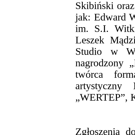
Skibiński oraz
jak: Edward W
im. S.I. Wit
Leszek Mądzi
Studio w Wa
nagrodzony „
twórca form
artystyczny
„WERTEP”, Kie
Zgłoszenia 