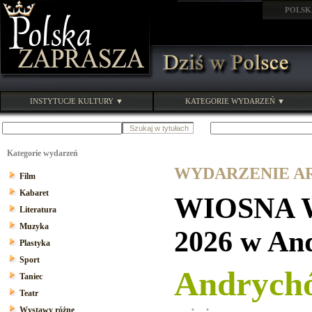
POLSK
INSTYTUCJE KULTURY ▼
KATEGORIE WYDARZEŃ ▼
Kategorie wydarzeń
WYDARZENIE ARC
Film
Kabaret
WIOSNA 
Literatura
Muzyka
2026 w An
Plastyka
Sport
Andrych
Taniec
Teatr
Wystawy różne