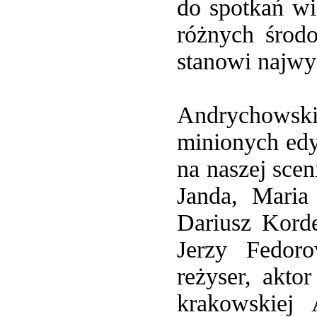
do spotkań wi
różnych środo
stanowi najwyż
Andrychowski 
minionych edy
na naszej scen
Janda, Maria
Dariusz Kord
Jerzy Fedor
reżyser, akto
krakowskiej 