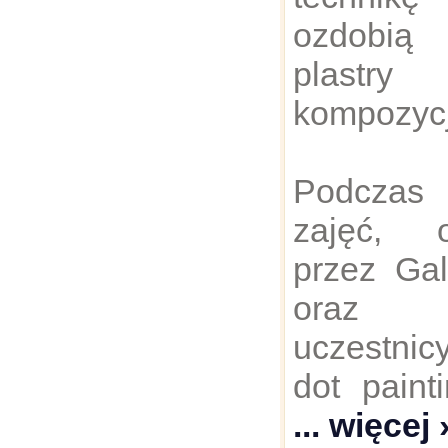
ozdobi
plastr
kompozycj
Podczas
zajęć, o
przez Gal
oraz 
uczestnicy
dot paint
... więcej 