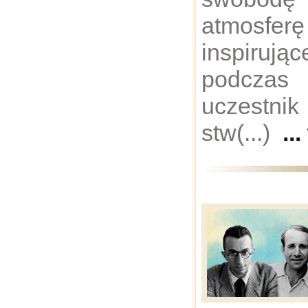
atmos
inspiruj
podczas 
uczestni
stw(...)
..