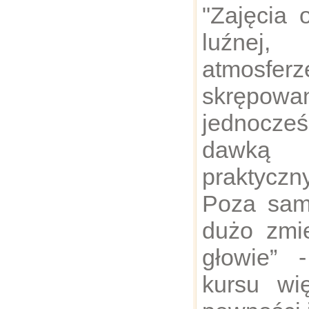
"Zajęcia 
luźnej,
atmosf
skręp
jednocz
dawką 
praktycz
Poza sam
dużo zmie
głowie” 
kursu wi