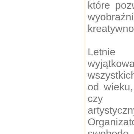
które poz
wyobraź
kreatywno
Letnie 
wyjątkowa
wszystkic
od wieku,
czy um
artystyczn
Organizat
swobodę 