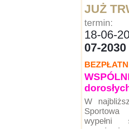
JUŻ T
termin:
18-06-
07-2030
BEZPŁATN
WSPÓLNE:
dorosłyc
W najbliż
Sportowa
wypełni 