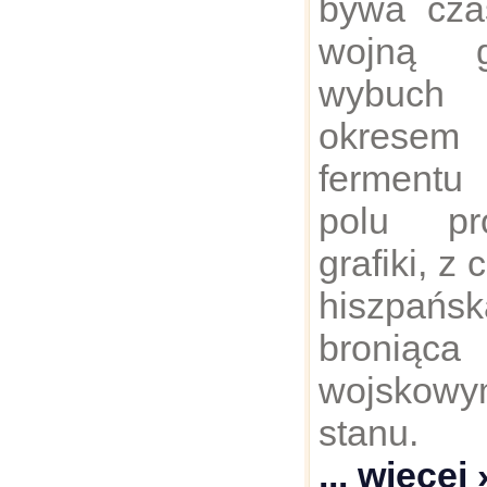
bywa cz
wojną g
wybuch 
okrese
fermentu 
polu pr
grafiki, z
hiszpańs
broniąc
wojskow
stanu
... więcej 