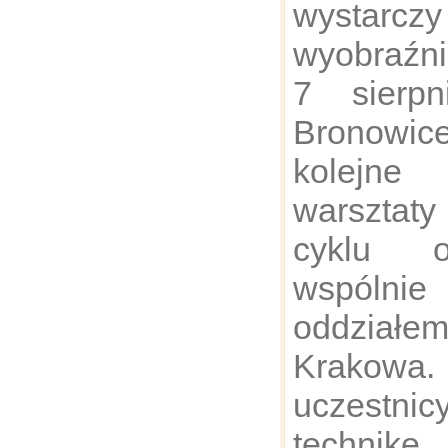
wystarc
wyobraźni
7 sierpn
Bronowi
kolejn
warsztaty
cyklu o
wspólni
oddzia
Krakowa
uczestn
technikę 