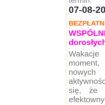
termin:
07-08-
BEZPŁATN
WSPÓLNE:
dorosłyc
Wakacje
moment,
nowych 
aktywnoś
się, że 
efektown