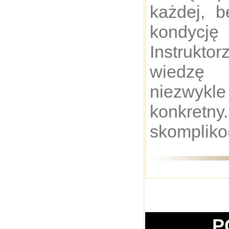
każdej, 
kondycj
Instrukto
wiedz
niezwykl
konkret
skompliko
P