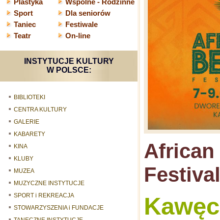
Plastyka
Wspólne - Rodzinne
Sport
Dla seniorów
Taniec
Festiwale
Teatr
On-line
INSTYTUCJE KULTURY
W POLSCE:
BIBLIOTEKI
CENTRA KULTURY
GALERIE
KABARETY
African
KINA
KLUBY
Festiva
MUZEA
MUZYCZNE INSTYTUCJE
SPORT i REKREACJA
Kawęc
STOWARZYSZENIA i FUNDACJE