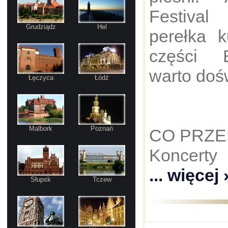
Festival
Grudziądz
Hel
perełka k
części E
warto doś
Łęczyca
Łódź
Malbork
Poznań
CO PRZE
Koncerty
... więcej 
Słupsk
Tczew