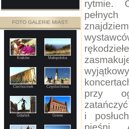
rytmie.
pełnyc
FOTO GALERIE MIAST:
znajdzie
wystawc
rękodzieł
zasmakuj
Kraków
Małopolska
wyjątkowy
koncerta
Ciechocinek
Częstochowa
przy og
zatańczyć
i posłuc
Gdańsk
Gniew
pieśni. 