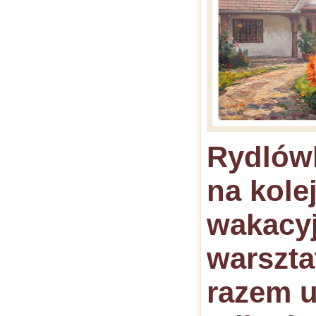
Rydlów
na kole
wakacy
warszta
razem u