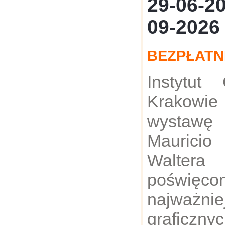
29-06-
09-2026
BEZPŁATN
Instytut
Krakowi
wystawę
Maurici
Walter
poświęc
najważni
graficzn