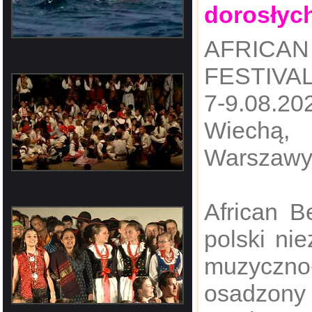
dorosłyc
AFRIC
FESTIVAL
​7-9.08.2
Wiechą,
Warszaw
​African B
polski nie
muzyczno
osadzony