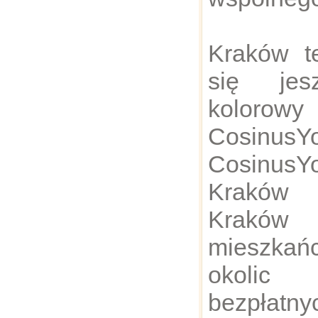
Kraków te
się jes
kolorow
Cosinu
Cosinu
Kraków 
Kraków
mieszka
okoli
bezpłatny