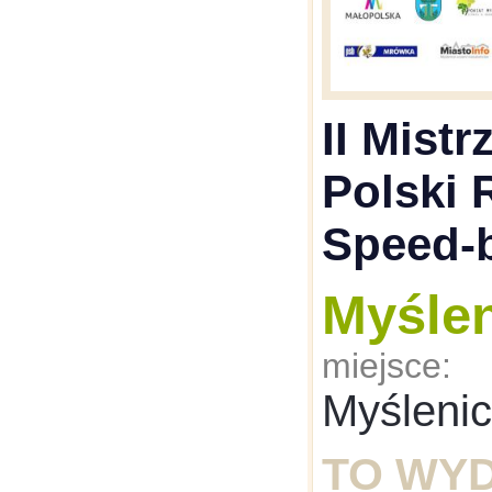
II Mist
Polski 
Speed-b
Myśle
miejsce:
Myśleni
TO WY