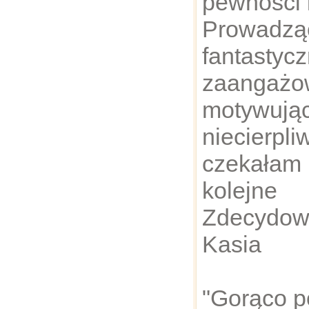
pewności 
Prowa
fanta
zaangażo
motyw
niecierpli
czekał
kolejn
Zdecydow
Kasia
"Gorąco p