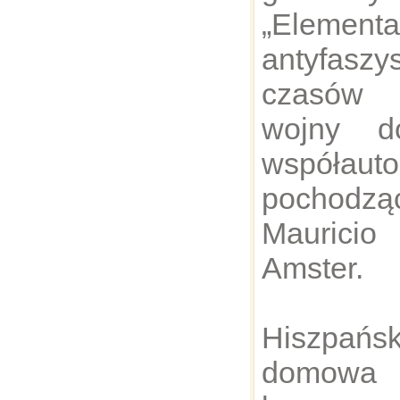
„Elementa
antyfasz
czasów 
wojny d
współa
pochodz
Maurici
Amster.
Hiszpa
domowa 