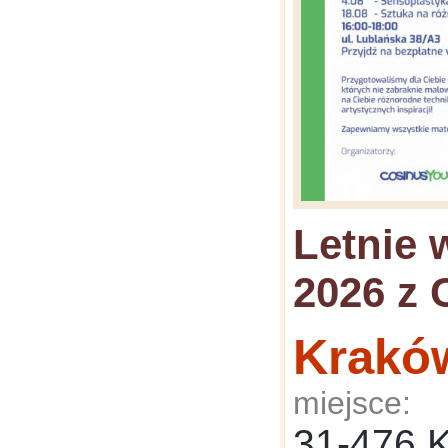
Letnie 
2026 z 
Krakó
miejsce:
31-476 