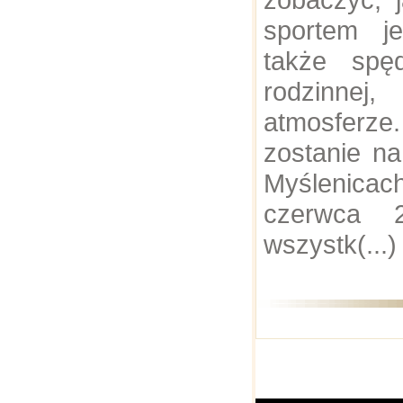
sportem je
także spę
rodzinn
atmosferze.
zostanie na
Myślenicac
czerwca 
wszystk(...