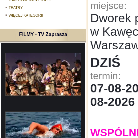
TANECZNE INSTYTUCJE
miejsce:
TEATRY
Dworek 
WIĘCEJ KATEGORII
w Kawęcz
FILMY - TV Zaprasza
Warsza
DZIŚ
termin:
07-08-
08-2026
WSPÓLNE: