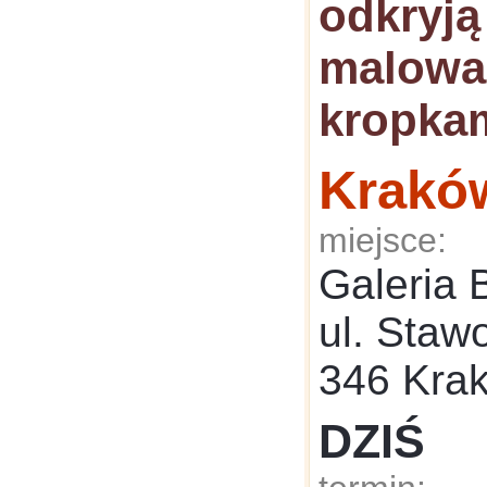
odkryją
malowa
kropka
Krakó
miejsce:
Galeria 
ul. Staw
346 Kra
DZIŚ