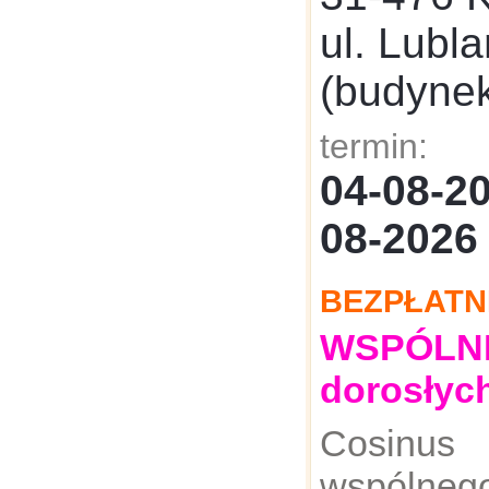
ul. Lubl
(budyne
termin:
04-08-
08-2026
BEZPŁATN
WSPÓLNE:
dorosłyc
Cosinus
wspólnego