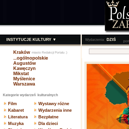
INSTYTUCJE KULTURY ▼
DZIŚ
Wydarzenia:
pon
Kraków
miasto Redakcji Portalu :)
...ogólnopolskie
Augustów
Kawęczyn
Mikstat
Myślenice
Warszawa
Kategorie wydarzeń kulturalnych
Film
Wystawy różne
Kabaret
Wydarzenia inne
Literatura
Bezpłatne
Muzyka
Dla dzieci