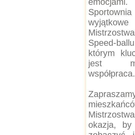
emocjami.
Sportown
wyjątkowe
Mistrzostw
Speed-ball
którym kl
jest mię
współpraca.
Zaprasza
mieszkańcó
Mistrzost
okazja, b
zobaczyć, 