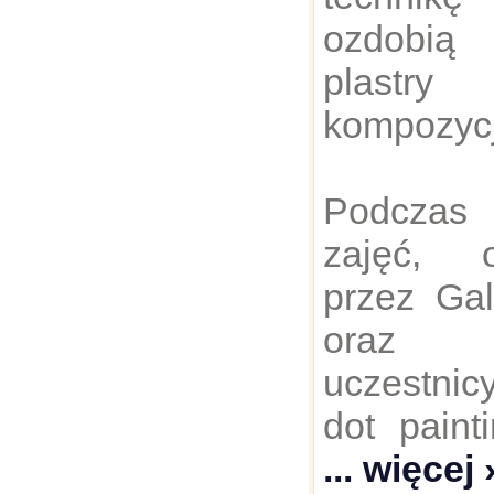
ozdobi
plastr
kompozycj
Podczas
zajęć, o
przez Gal
oraz 
uczestnicy
dot paint
... więcej 