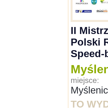
II Mist
Polski 
Speed-b
Myśle
miejsce:
Myśleni
TO WY