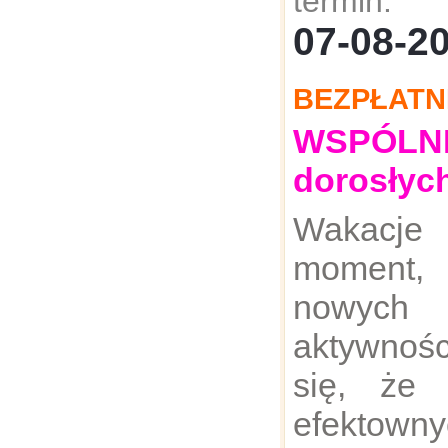
termin:
07-08-
BEZPŁATN
WSPÓLNE:
dorosłyc
Wakacje
moment,
nowych 
aktywnoś
się, że 
efektown