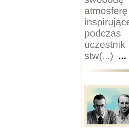
atmos
inspiruj
podczas 
uczestni
stw(...)
..