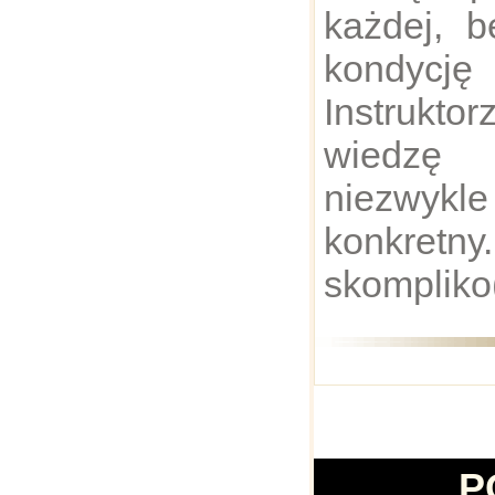
każdej, 
kondycj
Instrukto
wiedz
niezwykl
konkret
skompliko
P