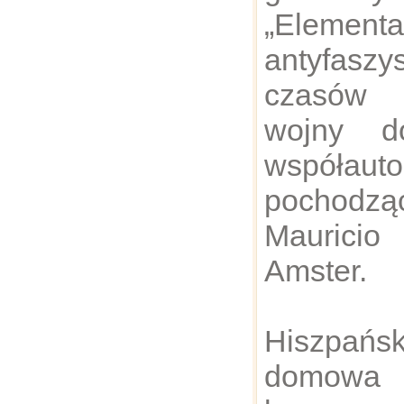
„Elementa
antyfasz
czasów 
wojny d
współa
pochodz
Maurici
Amster.
Hiszpa
domowa 