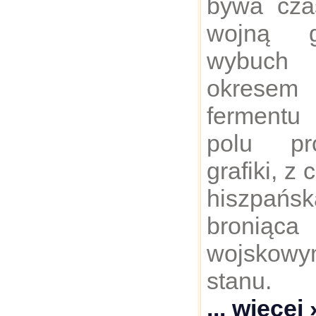
bywa cz
wojną g
wybuch 
okrese
fermentu 
polu pr
grafiki, z
hiszpańs
broniąc
wojskow
stanu
... więcej 