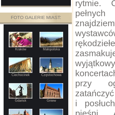
rytmie.
pełnyc
FOTO GALERIE MIAST:
znajdzie
wystawc
rękodzieł
Kraków
Małopolska
zasmakuj
wyjątkowy
koncerta
Ciechocinek
Częstochowa
przy og
zatańczyć
i posłuc
Gdańsk
Gniew
pieśni. 