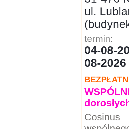
ul. Lubl
(budyne
termin:
04-08-
08-2026
BEZPŁATN
WSPÓLNE:
dorosłyc
Cosinus
wspólnego