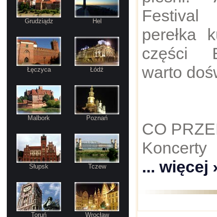
Festival
Grudziądz
Hel
perełka k
części E
warto doś
Łęczyca
Łódź
Malbork
Poznań
CO PRZE
Koncerty
... więcej 
Słupsk
Tczew
Toruń
Wrocław