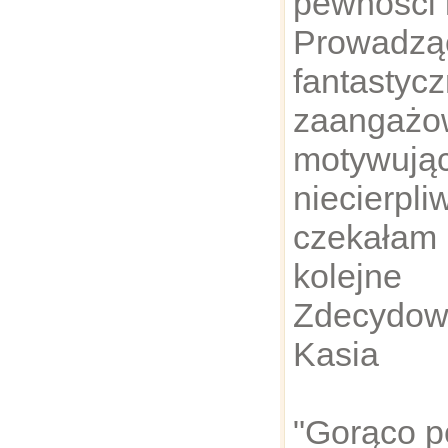
pewności 
Prowa
fanta
zaangażo
motyw
niecierpli
czekał
kolejn
Zdecydow
Kasia
"Gorąco p