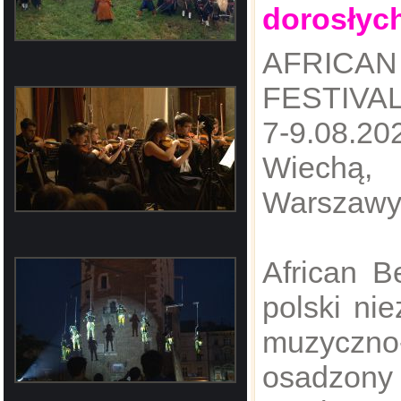
dorosłyc
AFRIC
FESTIVAL
​7-9.08.2
Wiechą,
Warszaw
​African B
polski nie
muzyczno
osadzony