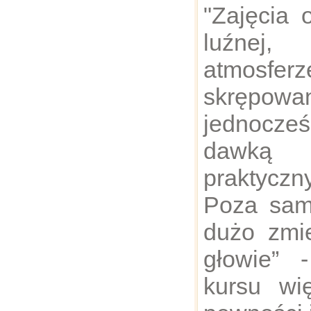
"Zajęcia 
luźnej,
atmosf
skręp
jednocz
dawką 
praktycz
Poza sam
dużo zmie
głowie” 
kursu wi