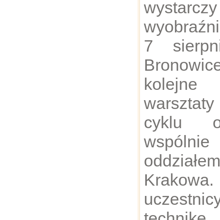
wystarc
wyobraźni
7 sierpn
Bronowi
kolejn
warsztaty
cyklu o
wspólni
oddzia
Krakowa
uczestn
technikę 