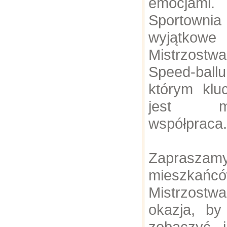
emocjami.
Sportown
wyjątkowe
Mistrzostw
Speed-ball
którym kl
jest mię
współpraca.
Zaprasza
mieszkańcó
Mistrzost
okazja, b
zobaczyć, 