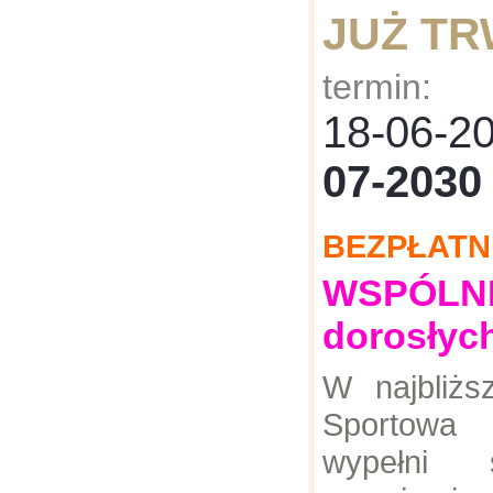
JUŻ T
termin:
18-06-
07-2030
BEZPŁATN
WSPÓLNE:
dorosłyc
W najbliż
Sportowa
wypełni 