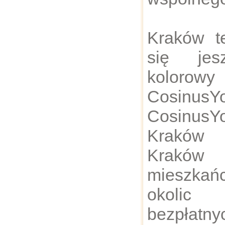
Kraków te
się jes
kolorow
Cosinu
Cosinu
Kraków 
Kraków
mieszka
okoli
bezpłatny