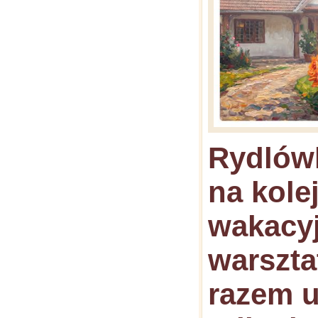
Rydlów
na kole
wakacy
warszta
razem u