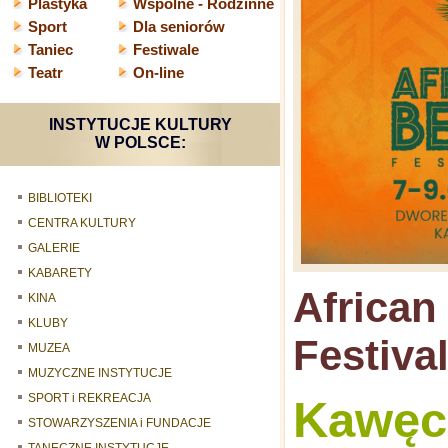
Plastyka
Wspólne - Rodzinne
Sport
Dla seniorów
Taniec
Festiwale
Teatr
On-line
INSTYTUCJE KULTURY
W POLSCE:
BIBLIOTEKI
CENTRA KULTURY
GALERIE
KABARETY
African
KINA
KLUBY
Festiva
MUZEA
MUZYCZNE INSTYTUCJE
SPORT i REKREACJA
Kawęc
STOWARZYSZENIA i FUNDACJE