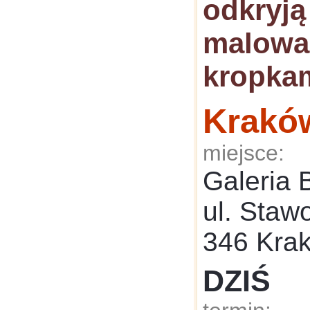
odkryją
malowa
kropka
Krakó
miejsce:
Galeria 
ul. Staw
346 Kra
DZIŚ