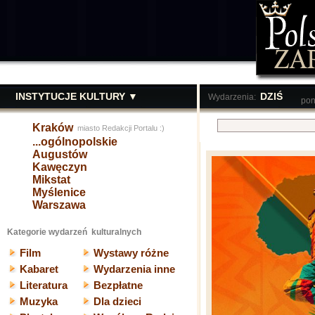
INSTYTUCJE KULTURY ▼
DZIŚ
Wydarzenia:
pon
Kraków
miasto Redakcji Portalu :)
...ogólnopolskie
Augustów
Kawęczyn
Mikstat
Myślenice
Warszawa
Kategorie wydarzeń kulturalnych
Film
Wystawy różne
Kabaret
Wydarzenia inne
Literatura
Bezpłatne
Muzyka
Dla dzieci