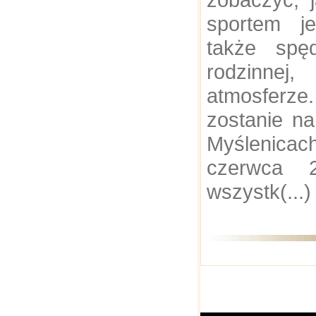
sportem je
także spę
rodzinn
atmosferze.
zostanie na
Myślenicac
czerwca 
wszystk(...