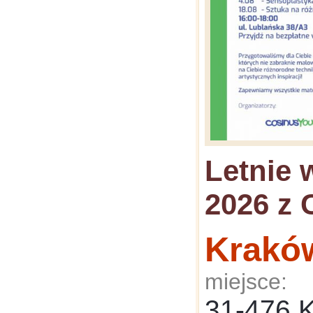
Letnie 
2026 z 
Krakó
miejsce:
31-476 