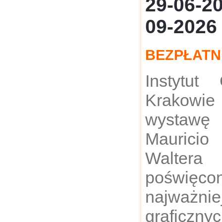
29-06-
09-2026
BEZPŁATN
Instytut
Krakowi
wystawę
Maurici
Walter
poświęc
najważni
graficzn