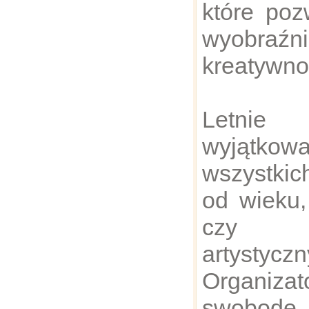
które poz
wyobraź
kreatywno
Letnie 
wyjątkowa
wszystkic
od wieku,
czy um
artystyczn
Organizat
swobodę 