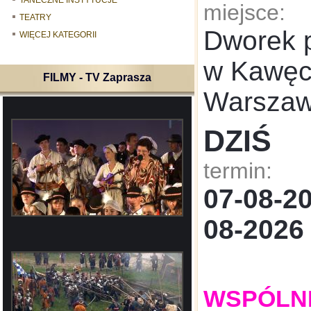
TANECZNE INSTYTUCJE
miejsce:
TEATRY
Dworek 
WIĘCEJ KATEGORII
w Kawęcz
FILMY - TV Zaprasza
Warsza
DZIŚ
termin:
07-08-
08-2026
WSPÓLNE: