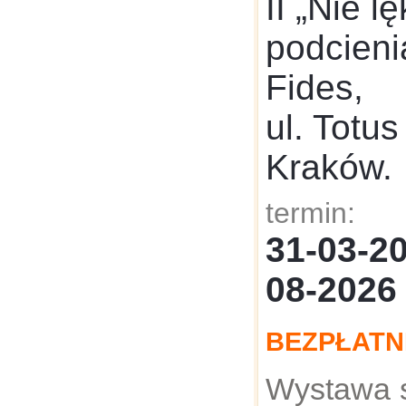
II „Nie lę
podcien
Fides,
ul. Totus
Kraków.
termin:
31-03-
08-2026
BEZPŁATN
Wystawa s