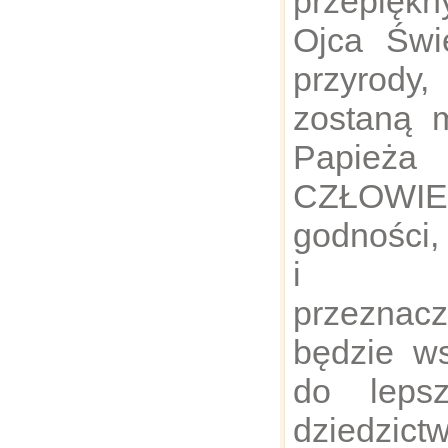
przepiękn
Ojca Świ
przyrod
zostaną m
Papież
CZŁOWI
godności,
i ost
przeznac
będzie ws
do leps
dziedzict