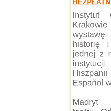
BEZPŁATN
Instytut
Krakowi
wystawę
historię 
jednej z 
instytu
Hiszpan
Español w
Madryt 