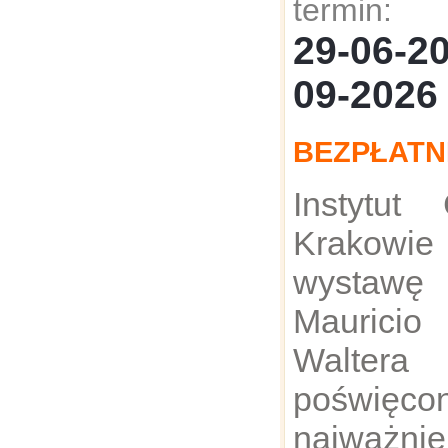
termin:
29-06-
09-2026
BEZPŁATN
Instytut
Krakowi
wystawę
Maurici
Walter
poświęc
najważni