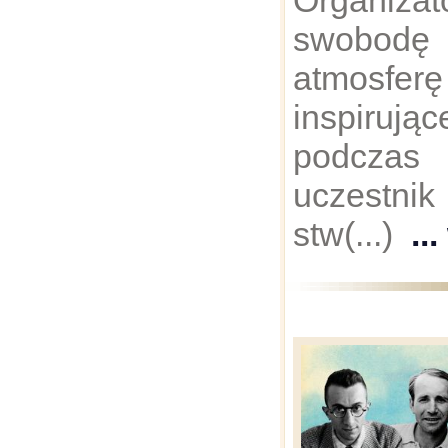
Organizat
swobodę 
atmos
inspiruj
podczas 
uczestni
stw(...)
..