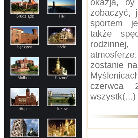
okazja, b
zobaczyć, 
Grudziądz
Hel
sportem je
także spę
rodzinn
Łęczyca
Łódź
atmosferze.
zostanie na
Myślenicac
Malbork
Poznań
czerwca 
wszystk(...
Słupsk
Tczew