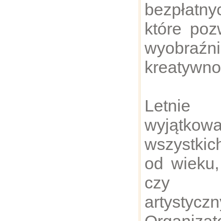
bezpłatny
które poz
wyobraź
kreatywno
Letnie 
wyjątkowa
wszystkic
od wieku,
czy um
artystyczn