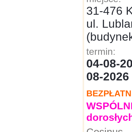
31-476 
ul. Lubl
(budyne
termin:
04-08-
08-2026
BEZPŁATN
WSPÓLNE:
dorosłyc
Cosinus