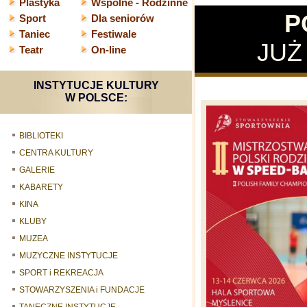
Plastyka
Wspólne - Rodzinne
P
Sport
Dla seniorów
Taniec
Festiwale
JUŻ
Teatr
On-line
INSTYTUCJE KULTURY
W POLSCE:
BIBLIOTEKI
CENTRA KULTURY
GALERIE
KABARETY
KINA
KLUBY
MUZEA
MUZYCZNE INSTYTUCJE
SPORT i REKREACJA
STOWARZYSZENIA i FUNDACJE