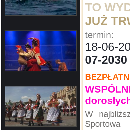
TO WY
JUŻ T
termin:
18-06-
07-2030
BEZPŁATN
WSPÓLNE:
dorosłyc
W najbliż
Sportowa