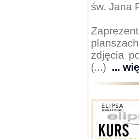
św. Jana P
Zaprez
plansza
zdjęcia p
(...)
... wi