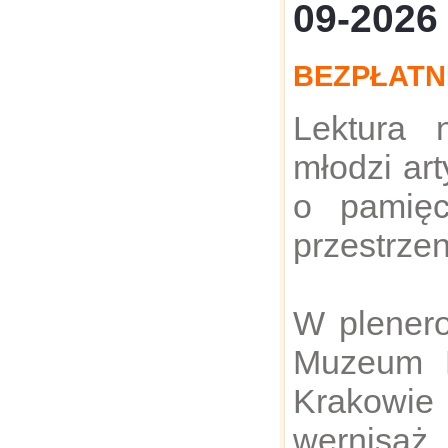
09-2026
BEZPŁATN
Lektura 
młodzi ar
o pamięc
przestrzen
W plenero
Muzeum 
Krakowi
wernis