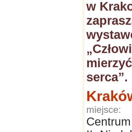
w Krak
zaprasz
wystaw
„Człowi
mierzyć
serca”.
Krakó
miejsce:
Centrum