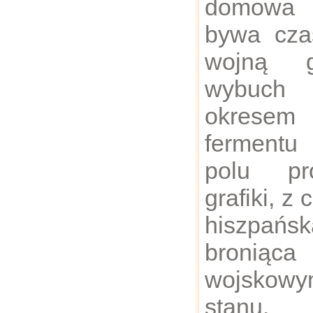
domowa 
bywa cz
wojną g
wybuch 
okrese
fermentu 
polu pr
grafiki, z
hiszpańs
broniąc
wojskow
stanu