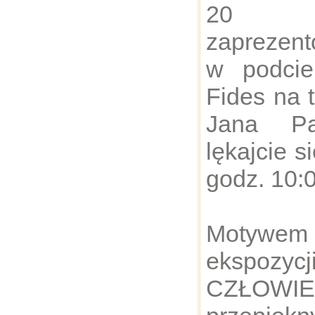
20 
zaprezent
w podcie
Fides na 
Jana Pa
lękajcie s
godz. 10:0
Motywem
ekspo
CZŁOWI