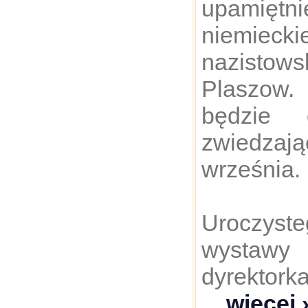
upamięt
niemiecki
nazistows
Plaszow
będzie 
zwiedzaj
września.
Uroczys
wystaw
dyrektor
... więcej 