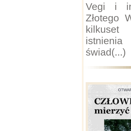
Vegi i i
Złotego 
kilkuse
istnien
świad(...)