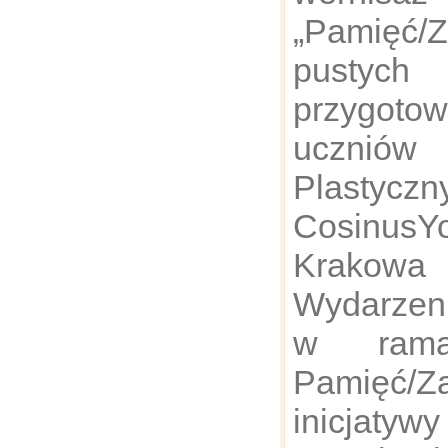
„Pamięć/Z
pustyc
przygot
uczniów
Plastyczn
Cosinus
Krakowa
Wydarzeni
w ramac
Pamię
inicjaty