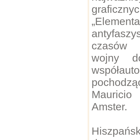
graficzn
„Elementa
antyfasz
czasów 
wojny d
współa
pochodz
Maurici
Amster.
Hiszpa