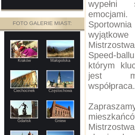
wypełni 
emocjami.
Sportown
FOTO GALERIE MIAST:
wyjątkowe
Mistrzostw
Speed-ball
Kraków
Małopolska
którym kl
jest mię
współpraca.
Ciechocinek
Częstochowa
Zaprasza
mieszkańcó
Gdańsk
Gniew
Mistrzost