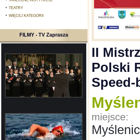
TANECZNE INSTYTUCJE
TEATRY
WIĘCEJ KATEGORII
FILMY - TV Zaprasza
II Mist
Polski 
Speed-b
Myśle
miejsce:
Myśleni