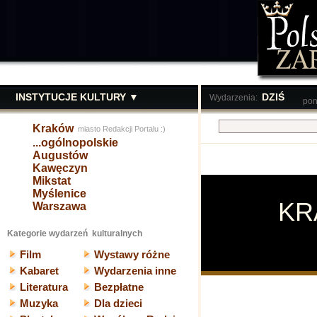
INSTYTUCJE KULTURY ▼
DZIŚ
Wydarzenia:
pon
Kraków
miasto Redakcji Portalu :)
...ogólnopolskie
Augustów
Kawęczyn
Mikstat
Myślenice
K
Warszawa
Kategorie wydarzeń kulturalnych
Film
Wystawy różne
Kabaret
Wydarzenia inne
Literatura
Bezpłatne
Muzyka
Dla dzieci