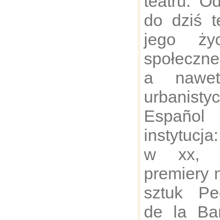
teatru. O
do dziś t
jego życ
społeczne
a nawet
urbanist
Español 
instytucja
w xx, o
premiery 
sztuk Pe
de la Ba