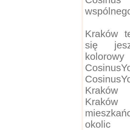
wspólnego
Kraków te
się jes
kolorow
Cosinu
Cosinu
Kraków 
Kraków
mieszka
okoli