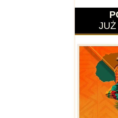
P
JUŻ