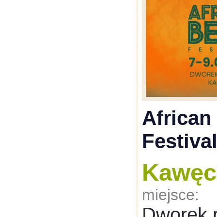
African
Festiva
Kawęc
miejsce:
Dworek 