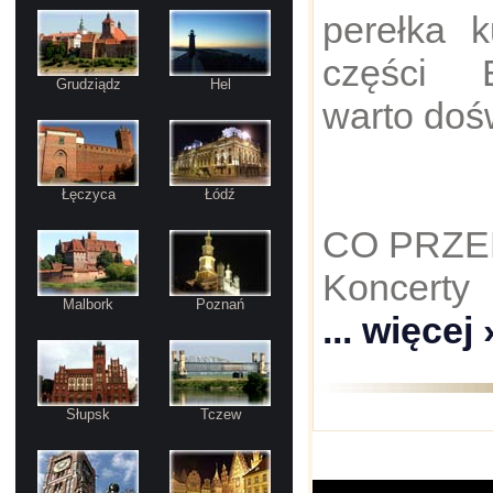
perełka k
części E
Grudziądz
Hel
warto doś
Łęczyca
Łódź
CO PRZE
Koncerty
Malbork
Poznań
... więcej 
Słupsk
Tczew