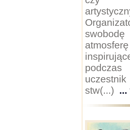
artystyczn
Organizat
swobodę 
atmos
inspiruj
podczas 
uczestni
stw(...)
..