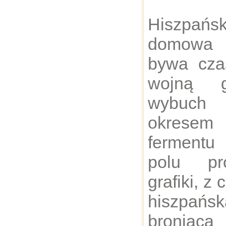
Hiszpa
domowa 
bywa cz
wojną g
wybuch 
okrese
fermentu 
polu pr
grafiki, z
hiszpańs
broniąc