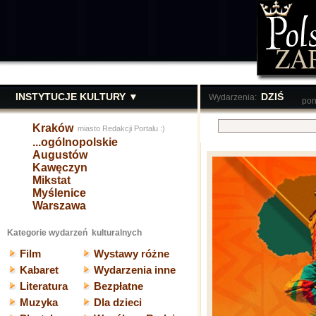
INSTYTUCJE KULTURY ▼
DZIŚ
Wydarzenia:
pon
Kraków
miasto Redakcji Portalu :)
...ogólnopolskie
Augustów
Kawęczyn
Mikstat
Myślenice
Warszawa
Kategorie wydarzeń kulturalnych
Film
Wystawy różne
Kabaret
Wydarzenia inne
Literatura
Bezpłatne
Muzyka
Dla dzieci