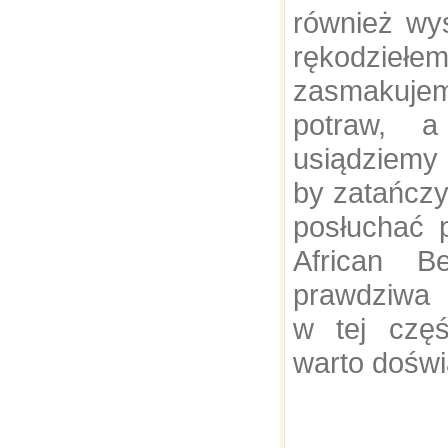
również wy
rękodzieł
zasmakuje
potraw, a
usiądziemy
by zatańczy
posłuchać p
African B
prawdziwa p
w tej częś
warto doświ