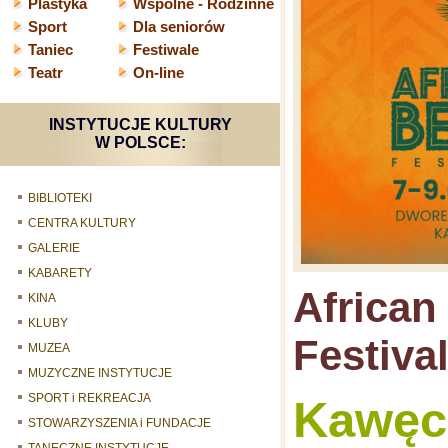
Plastyka
Wspólne - Rodzinne
Sport
Dla seniorów
Taniec
Festiwale
Teatr
On-line
INSTYTUCJE KULTURY
W POLSCE:
BIBLIOTEKI
CENTRA KULTURY
GALERIE
KABARETY
African
KINA
KLUBY
Festiva
MUZEA
MUZYCZNE INSTYTUCJE
SPORT i REKREACJA
Kawęc
STOWARZYSZENIA i FUNDACJE