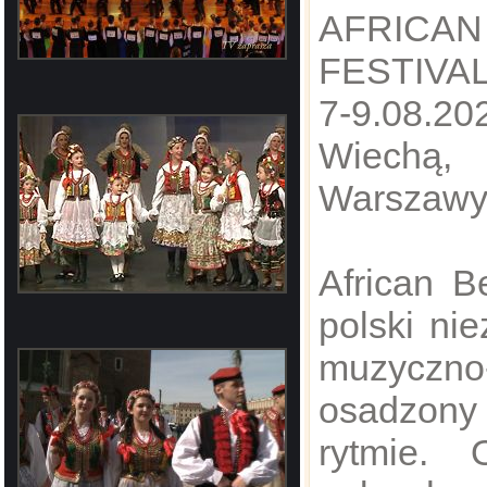
AFRIC
FESTIVAL
​7-9.08.2
Wiechą,
Warszaw
​African B
polski nie
muzyczno
osadzony
rytmie.