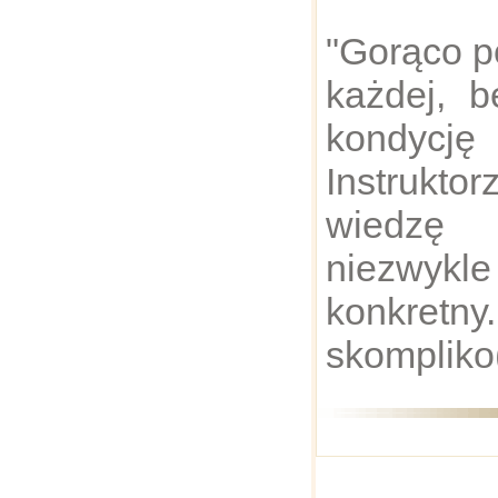
"Gorąco p
każdej, 
kondycj
Instrukto
wiedz
niezwykl
konkret
skompliko