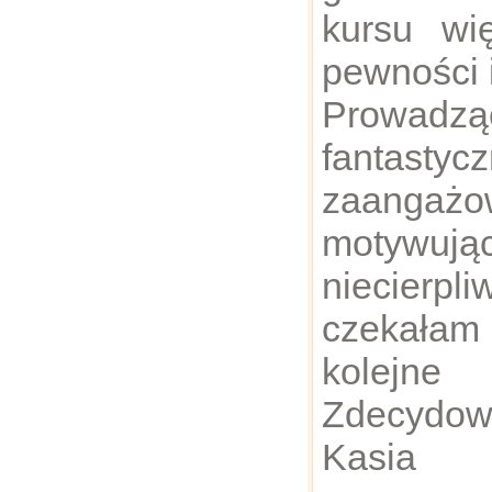
kursu wi
pewności 
Prowa
fanta
zaangażo
motyw
niecierpli
czekał
kolejn
Zdecydow
Kasia