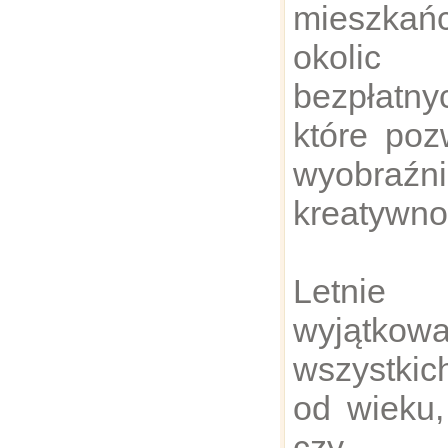
mieszka
okoli
bezpłatny
które poz
wyobraź
kreatywno
Letnie 
wyjątkowa
wszystkic
od wieku,
czy um