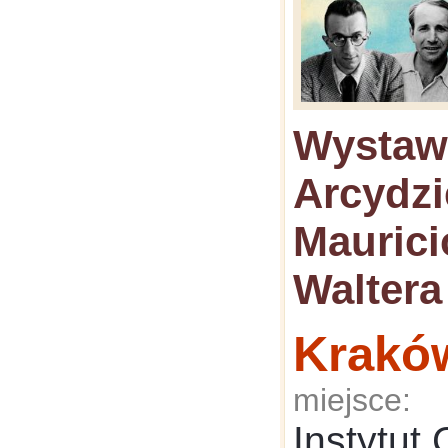
Wystaw
Arcydzi
Maurici
Waltera
Krakó
miejsce:
Instytut