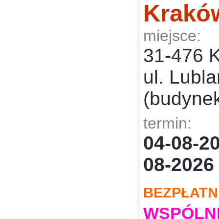
Krakó
miejsce:
31-476 
ul. Lubl
(budyne
termin:
04-08-
08-2026
BEZPŁATN
WSPÓLNE: