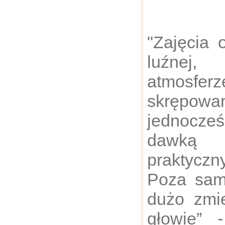
"Zajęcia 
luźnej,
atmosf
skręp
jednocz
dawką 
praktycz
Poza sam
dużo zmie
głowie” 