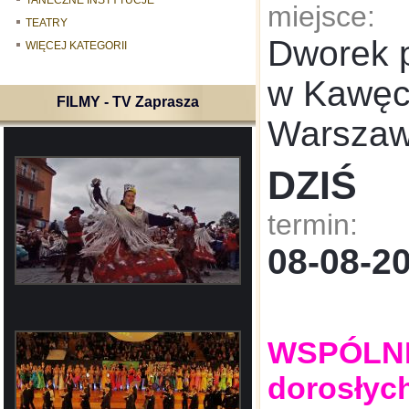
TANECZNE INSTYTUCJE
miejsce:
TEATRY
Dworek 
WIĘCEJ KATEGORII
w Kawęcz
FILMY - TV Zaprasza
Warsza
DZIŚ
termin:
08-08-
WSPÓLNE:
dorosłyc