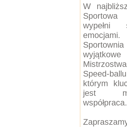
W najbliż
Sportowa
wypełni 
emocjami.
Sportown
wyjątkowe
Mistrzostw
Speed-ball
którym kl
jest mię
współpraca.
Zaprasza