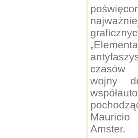
poświęc
najważni
graficzn
„Elementa
antyfasz
czasów 
wojny d
współa
pochodz
Maurici
Amster.