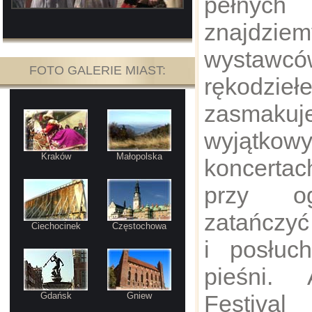
pełnyc
znajdzie
wystawc
FOTO GALERIE MIAST:
rękodzieł
zasmakuj
wyjątkowy
Kraków
Małopolska
koncerta
przy og
zatańczyć
Ciechocinek
Częstochowa
i posłuc
pieśni. 
Gdańsk
Gniew
Festival