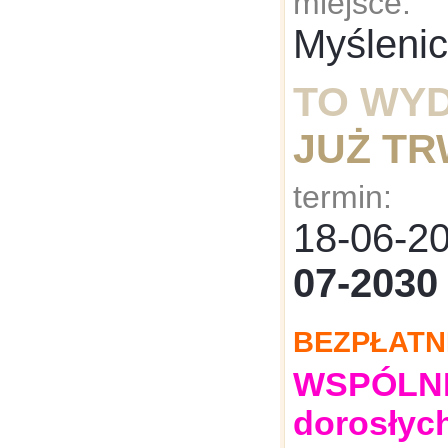
miejsce:
Myśleni
TO WY
JUŻ T
termin:
18-06-
07-2030
BEZPŁATN
WSPÓLNE:
dorosłyc