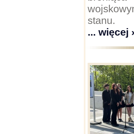
wojskow
stanu
... więcej 