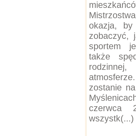
mieszkańcó
Mistrzost
okazja, b
zobaczyć, 
sportem je
także spę
rodzinn
atmosferze.
zostanie na
Myślenicac
czerwca 
wszystk(...