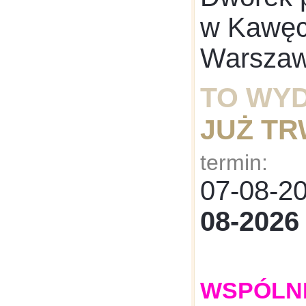
w Kawęcz
Warsza
TO WY
JUŻ T
termin:
07-08-
08-2026
WSPÓLNE: