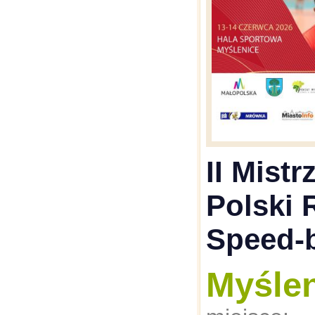
II Mist
Polski 
Speed-b
Myśle