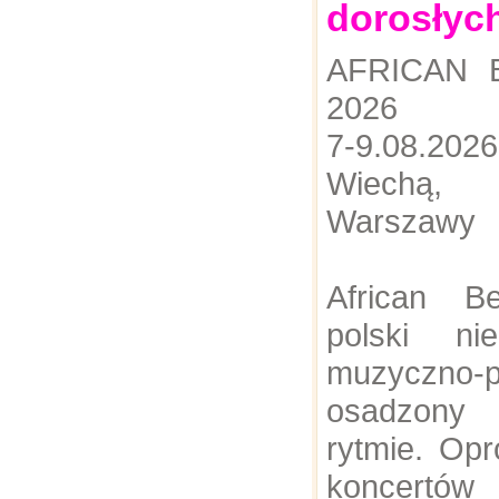
dorosłyc
AFRICAN 
2026
​7-9.08.2
Wiechą,
Warszawy
​African B
polski nie
muzyczno-p
osadzony
rytmie. Opr
koncertów